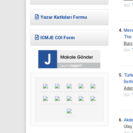
doi:
Yazar Katkıları Formu
4.
Mevc
The 
ICMJE COI Form
Burc
doi:
5.
Türk
Reth
Ade
doi:
6.
Akde
Ulaş