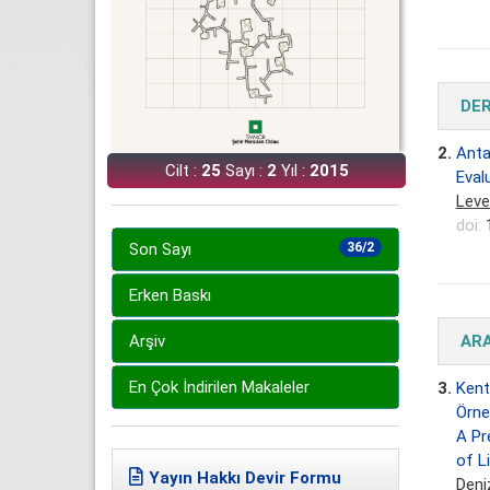
DE
2.
Anta
Cilt :
25
Sayı :
2
Yıl :
2015
Eval
Leve
doi:
Son Sayı
36/2
Erken Baskı
AR
Arşiv
En Çok İndirilen Makaleler
3.
Kent
Örne
A Pr
of L
Yayın Hakkı Devir Formu
Deni