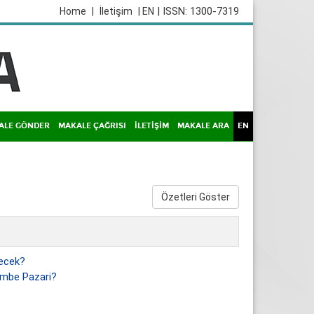
| ISSN: 1300-7319
Home
|
İletişim
| EN
ALE GÖNDER
MAKALE ÇAĞRISI
İLETİŞİM
MAKALE ARA
EN
Özetleri Göster
decek?
embe Pazari?