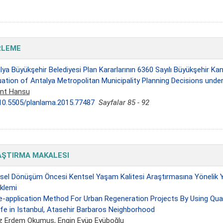
RLEME
lya Büyükşehir Belediyesi Plan Kararlarının 6360 Sayılı Büyükşehir K
uation of Antalya Metropolitan Municipality Planning Decisions und
nt Hansu
10.5505/planlama.2015.77487
Sayfalar 85 - 92
AŞTIRMA MAKALESI
sel Dönüşüm Öncesi Kentsel Yaşam Kalitesi Araştırmasına Yönelik Y
klemi
e-application Method For Urban Regeneration Projects By Using Quali
ife in Istanbul, Atasehir Barbaros Neighborhood
z Erdem Okumuş
, Engin Eyüp Eyüboğlu