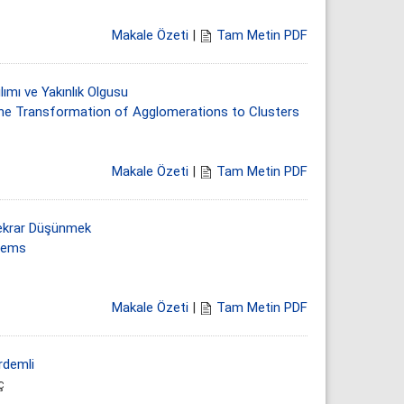
Makale Özeti
|
Tam Metin PDF
mı ve Yakınlık Olgusu
n the Transformation of Agglomerations to Clusters
Makale Özeti
|
Tam Metin PDF
 Tekrar Düşünmek
stems
Makale Özeti
|
Tam Metin PDF
rdemli
ç