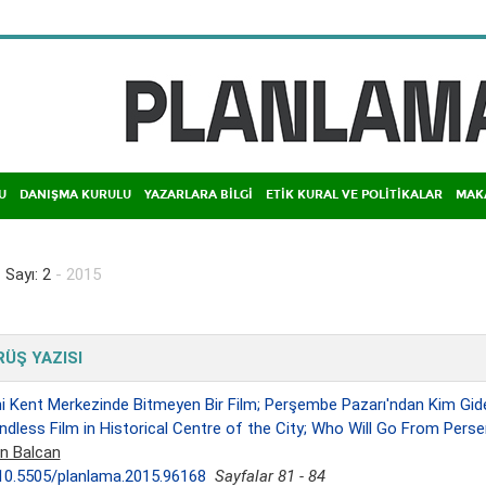
U
DANIŞMA KURULU
YAZARLARA BİLGİ
ETİK KURAL VE POLİTİKALAR
MAK
 Sayı: 2
- 2015
ÜŞ YAZISI
hi Kent Merkezinde Bitmeyen Bir Film; Perşembe Pazarı'ndan Kim Gi
ndless Film in Historical Centre of the City; Who Will Go From Pers
n Balcan
10.5505/planlama.2015.96168
Sayfalar 81 - 84