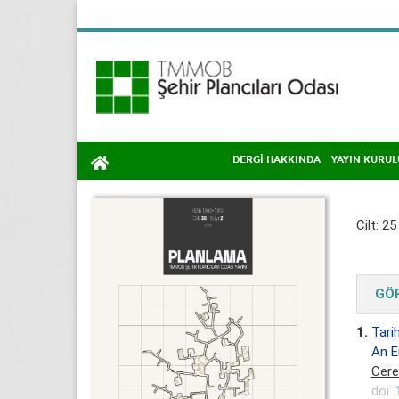
DERGİ HAKKINDA
YAYIN KURUL
Cilt: 25
GÖR
1.
Tari
An E
Cere
doi: