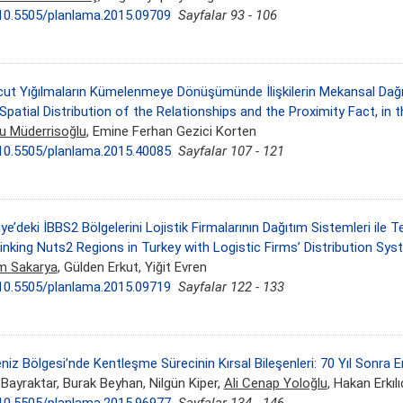
10.5505/planlama.2015.09709
Sayfalar 93 - 106
ut Yığılmaların Kümelenmeye Dönüşümünde İlişkilerin Mekansal Dağılı
Spatial Distribution of the Relationships and the Proximity Fact, i
u Müderrisoğlu
, Emine Ferhan Gezici Korten
10.5505/planlama.2015.40085
Sayfalar 107 - 121
iye’deki İBBS2 Bölgelerini Lojistik Firmalarının Dağıtım Sistemleri ile
inking Nuts2 Regions in Turkey with Logistic Firms’ Distribution Sy
m Sakarya
, Gülden Erkut, Yiğit Evren
10.5505/planlama.2015.09719
Sayfalar 122 - 133
niz Bölgesi’nde Kentleşme Sürecinin Kırsal Bileşenleri: 70 Yıl Sonra E
 Bayraktar, Burak Beyhan, Nilgün Kiper,
Ali Cenap Yoloğlu
, Hakan Erkılı