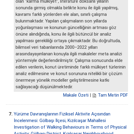
olan “karma mülkiyet”, literatüre doksanlı yılların
sonunda girmiş olmakla birlikte konu ile ilgili yapılmış,
kavramı farklı yönlerden ele alan, sınırlı çalışma
bulunmaktadır. Yapılan çalışmaların son yıllarda
yoğunlaşması ve konunun güncelliğinin artması göz
önüne alındığında, konu ile ilgili bütüncül bir analiz
yapılması gerekliliği ortaya çıkmaktadır. Bu doğrultuda,
bilimsel veri tabanlarında 2000–2022 yılları
arasındayayınlanan konuyla ilgili makaleler meta analizi
yöntemiyle değerlendirilmiştir. Çalışma sonucunda elde
edilen verilerin, konut üretiminde farklı mülkiyet türlerinin
analiz edilmesine ve konut sorununa nitelikli bir çözüm
önermeye yönelik modeller geliştirilmesine katkı
sağlayacağı düşünülmektedir.
Makale Özeti
|
Tam Metin PDF
7.
Yürüme Davranışlarının Fiziksel Aktivite Açısından
İncelenmesi: Gölbaşı İlçesi, Kızılcaşar Mahallesi
Investigation of Walking Behaviours in Terms of Physical
Activity: Gölbaşı District, Kızılcaşar Neighbourhood