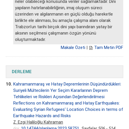
neler olabileceği konusunda veriler sağlamaktadır. Dini
yapıların hatırlanabilirliğinin, imaj oluşum süreci
üzerinden ve algılanmanın en güçlü olduğu hareketle
birlikte ele alınması, bu amaçla çalışma alanı olarak
Trabzon’un tarihi birçok dini yapı barındıran yatay bir
aksının seçilmesi çalışmanın özgün yönünü
oluşturmaktadır.
Makale Özeti
|
Tam Metin PDF
DERLEME
10.
Kahramanmaraş ve Hatay Depremlerinin Düşündürdükleri:
Suriyeli Mültecilerin Yer Seçim Kararlarının Deprem
Tehlikeleri ve Riskleri Açısından Değerlendirilmesi
Reflections on Kahramanmaraş and Hatay Earthquakes:
Evaluating Syrian Refugees' Location Choices in terms of
Earthquake Hazards and Risks
Z. Ezgi Haliloğlu Kahraman
doi:
10.14744/planlama.2023.58751
Sayfalar 506 - 514