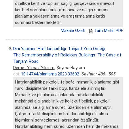
özellikle kent ve toplum sağlığı çerçevesinde mevcut
kentsel sorunların anlaşılmasına ve salgın sonrası
planlama yaklaşımlarına ve araştırmalarına katkı
sunması beklenmektedir.
Makale Özeti
|
Tam Metin PDF
9.
Dini Yapıların Hatırlanabilirliği: Tanjant Yolu Örneği
The Rememberability of Religious Buildings: The Case of
Tanjant Road
Demet Yılmaz Yıldırım
, Şeyma Bayram
doi:
10.14744/planlama.2023.33602
Sayfalar 486 - 505
Hatırlanabilirlik psikoloji, felsefe, mimarlık, planlama gibi
farklı disiplinlerde farklı boyutlarda ele alınmıştır.
Mimarlık ve planlama alanlarında hatırlanabilirlik
mekânsal algılanabilirlik ve kollektif bellek, psikoloji
alanında ise algılama süreci üzerinden ele alınmıştır.
Çalışma farklı disiplinlerin hatırlanabilirliği ele alma
biçimlerini sentezlemesi açısından özgündür.
Hatırlanabilirliği hem süreci üzerinden hem de mekânsal