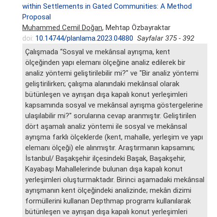
within Settlements in Gated Communities: A Method
Proposal
Muhammed Cemil Doğan
, Mehtap Özbayraktar
doi:
10.14744/planlama.2023.04880
Sayfalar 375 - 392
Çalışmada “Sosyal ve mekânsal ayrışma, kent
ölçeğinden yapı elemanı ölçeğine analiz edilerek bir
analiz yöntemi geliştirilebilir mi?" ve "Bir analiz yöntemi
geliştirilirken; çalışma alanındaki mekânsal olarak
bütünleşen ve ayrışan dışa kapalı konut yerleşimleri
kapsamında sosyal ve mekânsal ayrışma göstergelerine
ulaşılabilir mi?" sorularına cevap aranmıştır. Geliştirilen
dört aşamalı analiz yöntemi ile sosyal ve mekânsal
ayrışma farklı ölçeklerde (kent, mahalle, yerleşim ve yapı
elemanı ölçeği) ele alınmıştır. Araştırmanın kapsamını;
İstanbul/ Başakşehir ilçesindeki Başak, Başakşehir,
Kayabaşı Mahallelerinde bulunan dışa kapalı konut
yerleşimleri oluşturmaktadır. Birinci aşamadaki mekânsal
ayrışmanın kent ölçeğindeki analizinde; mekân dizimi
formüllerini kullanan Depthmap programı kullanılarak
bütünleşen ve ayrışan dışa kapalı konut yerleşimleri