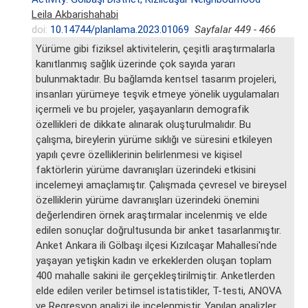
Leila Akbarishahabi
doi:
10.14744/planlama.2023.01069
Sayfalar 449 - 466
Yürüme gibi fiziksel aktivitelerin, çeşitli araştırmalarla
kanıtlanmış sağlık üzerinde çok sayıda yararı
bulunmaktadır. Bu bağlamda kentsel tasarım projeleri,
insanları yürümeye teşvik etmeye yönelik uygulamaları
içermeli ve bu projeler, yaşayanların demografik
özellikleri de dikkate alınarak oluşturulmalıdır. Bu
çalışma, bireylerin yürüme sıklığı ve süresini etkileyen
yapılı çevre özelliklerinin belirlenmesi ve kişisel
faktörlerin yürüme davranışları üzerindeki etkisini
incelemeyi amaçlamıştır. Çalışmada çevresel ve bireysel
özelliklerin yürüme davranışları üzerindeki önemini
değerlendiren örnek araştırmalar incelenmiş ve elde
edilen sonuçlar doğrultusunda bir anket tasarlanmıştır.
Anket Ankara ili Gölbaşı ilçesi Kızılcaşar Mahallesi'nde
yaşayan yetişkin kadın ve erkeklerden oluşan toplam
400 mahalle sakini ile gerçekleştirilmiştir. Anketlerden
elde edilen veriler betimsel istatistikler, T-testi, ANOVA
ve Regresyon analizi ile incelenmiştir. Yapılan analizler