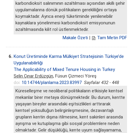
karbondioksit salınımının azaltılması açısından akıllı şehir
uygulamalarına dönük politikaların gerekliliğini ortaya
koymaktadır. Ayrıca enerji tüketiminde yenilenebilir
kaynaklara yönelinmesi karbondioksit emisyonunun
azaltılmasında kilit rol üstlenmektedir.
Makale Özeti
|
Tam Metin PDF
6.
Konut Üretiminde Karma Mülkiyet Stratejisinin Türkiye’de
Uygulanabilirliği
The Applicability of Mixed Tenure Housing in Turkey
Selin Çınar Erdüzgün
, Füsun Çizmeci Yöreş
doi:
10.14744/planlama.2023.83997
Sayfalar 432 - 448
Küreselleşme ve neoliberal politikaların etkisiyle kentsel
mekanlar birer metaya dönüşmektedir. Bu durum, kentte
yaşayan bireyler arasındaki eşitsizlikleri arttırarak
kentsel yoksulluğun belirginleşmesine, dezavantajlı
grupların kentin dışına itilmesine, kent sakinleri arasında
ayrışma ve kutuplaşma gibi sosyal problemlere neden
olmaktadır. Gelir düşüklüğü, kente uyum sağlayamama,