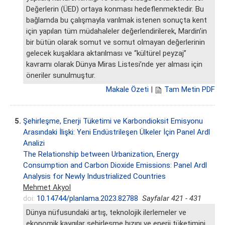
Değerlerin (ÜED) ortaya konması hedeflenmektedir. Bu
bağlamda bu çalışmayla varılmak istenen sonuçta kent
için yapılan tüm müdahaleler değerlendirilerek, Mardin’in
bir bütün olarak somut ve somut olmayan değerlerinin
gelecek kuşaklara aktarılması ve “kültürel peyzaj”
kavramı olarak Dünya Miras Listesi’nde yer alması için
öneriler sunulmuştur.
Makale Özeti
|
Tam Metin PDF
5.
Şehirleşme, Enerji Tüketimi ve Karbondioksit Emisyonu
Arasındaki İlişki: Yeni Endüstrileşen Ülkeler İçin Panel Ardl
Analizi
The Relationship between Urbanization, Energy
Consumption and Carbon Dioxide Emissions: Panel Ardl
Analysis for Newly Industrialized Countries
Mehmet Akyol
doi:
10.14744/planlama.2023.82788
Sayfalar 421 - 431
Dünya nüfusundaki artış, teknolojik ilerlemeler ve
ekonomik kaygılar şehirleşme hızını ve enerji tüketimini