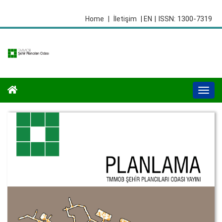
| ISSN: 1300-7319
Home
|
İletişim
| EN
Togg
navi