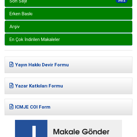
Son Sayı
36/2
Erken Baskı
Arşiv
En Çok İndirilen Makaleler
Yayın Hakkı Devir Formu
Yazar Katkıları Formu
ICMJE COI Form