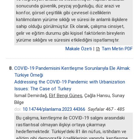
sonucunda güvenlik, peyzaj yoğunluğu, düz arazi ve
konfor, görsel çeşitlilik gibi çevresel özelliklerin
katılımcıların yürüme sıklığı ve süresi ile anlamlı ilişkilere
sahip olduğu görülmüştür. Ek olarak, çalışma cinsiyet,
gelir ve eğitim durumu gibi kişisel faktörlerin bireylerin
yürüme sıklığını ve süresini etkilediğini ispatlamıştır.
Makale Özeti
|
Tam Metin PDF
8.
COVID-19 Pandemisini Kentleşme Sorunlarıyla Ele Almak:
Türkiye Örneği
Addressing the COVID-19 Pandemic with Urbanization
Issues: The Case of Turkey
İsmail Demirdağ,
Elif Bengi Güneş
, Çağla Hansu, Sunay
Bilge
doi:
10.14744/planlama.2023.44366
Sayfalar 467 - 485
Bu çalışma, kentleşme ile COVID-19 salgını arasındaki
rastlantısal olmayan ilişkiyi ortaya çıkarmayı
hedeflemektedir. Türkiye’deki 81 ilin nüfus, istihdam ve
eğitim gibi demografik özelliklerinin yanında, kentleşme