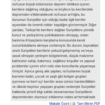
nüfusun büyük bölümünün deprem tehlikesi içeren
kentlere dağılmış olduğunu ve böylece bu kentlerdeki
depremden etkilenebilecek nüfusun arttığını, bu
durumun Suriyeliler için olduğu kadar ilgili kentler
açısından da önemli riskler taşıdığını göstermiştir. Diğer
yandan, Türkiye’de kentlere dağılan Suriyelilere yönelik
konut ve yerleştirme politikalarının olmayışı, onları
barınma ihtiyaçlarını karşılama konusunda kendi
sorumluluklarını almaya zorlamıştır. Bu durum, kaynakları
sınırlı Suriyelileri kentlerin yoksul/gelişmemiş ve/veya
yasal olmayan yerleşim bölgelerinde, düşük malzeme
kalitesine sahip, bakımsız, sağlıksız koşullar ve yapısal
problemler içeren afet riski olan konutlarda yaşamaya
itmiştir. Ayrıca geniş aile yapıları, nüfuslarının büyük
kısmının kadın, çocuk ve yaşlı gibi kırılgan grupları
içermesi ve kent içi/ kentler arası izinsiz hareketlilikleri
ve ülkede kayıtsız yaşayan grupları nedeniyle Suriyeliler
hakkında yeterli bilgi sahibi olunamaması Suriyelilerin
depremlerden olumsuz etkilenme riskini arttırmaktadır.
Makale Özeti
|
Tam Metin PDF