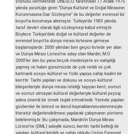
statüsü vermektedir. UNESCO tarafından 17 Aralık 1975
yılında yürürlüğe giren “Dünya Kültürel ve Doğal Mirasının
Korunmasına Dair Sözleşme” ile bu değerler evrensel bir
boyutta korumaya alınmıştır. Türkiye’de 1983 yılında
taraf devlet olarak ilgili sözleşmeyi kabul etmiştir.
Böylece Türkiye’deki doğal ve kültürel değerler de
evrensel boyutta dünya mirası listesine girmeye
başlamışlardır. 2000 yılından beri geçici listede yer alan
ve Dünya Mirası Listesi’ne aday olan Mardin, M.Ö.
2000’ler den bu yana birçok medeniyete ev sahipliği
yapmış ve halen günümüzde de çok renkli ve çok
katmanlı sosyo-kültürel ve fiziki yapıya sahip kadim bir
kenttir. Tarihi yapıları ve dokusu ve sosyo-kültürel
bileşenleriyle dünya mirası niteliği taşıyan kent, somut
ve somut olmayan kültürel değerleriyle kültürel peyzaj
adına önemli bir örnek teşkil etmektedir. Yerinde yapılan
gözlemler ile birincil ve ikincil kaynaklarınincelenmesiyle
literatür değerlendirilmesi yapılarak çalışmanın yöntemi
belirlenmiştir. Bu çalışmada, Mardin’in Dünya Mirası
Listesi’ne (DML) adaylık süreci, kentin tarihî belleği ile
yapıları, kültürel kimliği ve sahip olduğu Üstün Evrensel