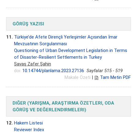
GÖRÜŞ YAZISI
11.
Türkiye’de Afete Dirençli Yerleşimler Açısından İmar
Mevzuatının Sorgulanması
Questioning of Urban Development Legislation in Terms
of Disaster-Resilient Settlements in Turkey
Savaş Zafer Şahin
doi:
10.14744/planlama.2023.27136
Sayfalar 515 - 519
Makale Özeti
|
Tam Metin PDF
DIĞER (YARIŞMA, ARAŞTIRMA ÖZETLERI, ODA
GÖRÜŞ VE DEĞERLENDIRMELERI)
12.
Hakem Listesi
Reviewer Index