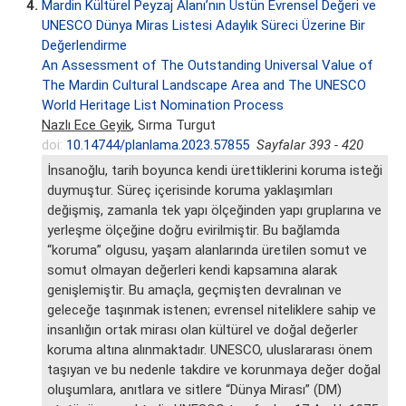
4.
Mardin Kültürel Peyzaj Alanı’nın Üstün Evrensel Değeri ve
UNESCO Dünya Miras Listesi Adaylık Süreci Üzerine Bir
Değerlendirme
An Assessment of The Outstanding Universal Value of
The Mardin Cultural Landscape Area and The UNESCO
World Heritage List Nomination Process
Nazlı Ece Geyik
, Sırma Turgut
doi:
10.14744/planlama.2023.57855
Sayfalar 393 - 420
İnsanoğlu, tarih boyunca kendi ürettiklerini koruma isteği
duymuştur. Süreç içerisinde koruma yaklaşımları
değişmiş, zamanla tek yapı ölçeğinden yapı gruplarına ve
yerleşme ölçeğine doğru evirilmiştir. Bu bağlamda
“koruma” olgusu, yaşam alanlarında üretilen somut ve
somut olmayan değerleri kendi kapsamına alarak
genişlemiştir. Bu amaçla, geçmişten devralınan ve
geleceğe taşınmak istenen; evrensel niteliklere sahip ve
insanlığın ortak mirası olan kültürel ve doğal değerler
koruma altına alınmaktadır. UNESCO, uluslararası önem
taşıyan ve bu nedenle takdire ve korunmaya değer doğal
oluşumlara, anıtlara ve sitlere “Dünya Mirası” (DM)