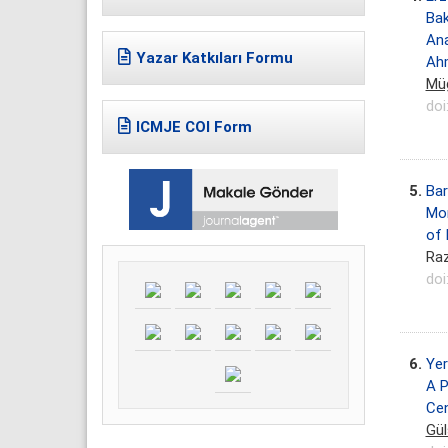
Ba
Ana
Yazar Katkıları Formu
Ahm
Mü
doi
ICMJE COI Form
5.
Bar
Mor
of 
Raz
doi
6.
Yer
A P
Ce
Gül