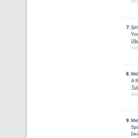
doi
7.
Şim
You
Uğu
doi
8.
Mek
A R
Tu
doi
9.
Mek
Spa
Des