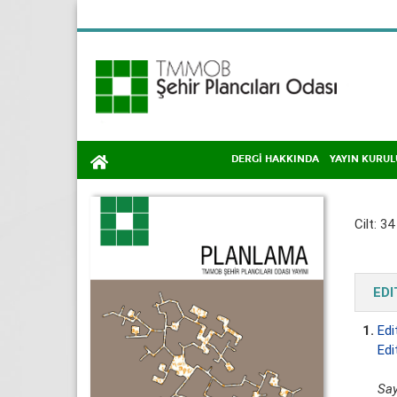
DERGİ HAKKINDA
YAYIN KURUL
Cilt: 34
ED
1.
Edi
Edi
Say