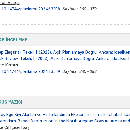
ran Bengü
:
10.14744/planlama.2024.63308
Sayfalar 360 - 379
AP İNCELEME
ap Eleştirisi: Tekeli, İ. (2023). Açık Planlamaya Doğru. Ankara: İdealKen
k Review: Tekeli, İ. (2023). Açık Planlamaya Doğru. Ankara: İdealKent 
iç Kırmızı
:
10.14744/planlama.2024.13549
Sayfalar 380 - 383
ÜŞ YAZISI
ey Ege Kıyı Alanları ve Hinterlandında Ekoturizm Temelli Tahribat: Ça
tourism-Based Destruction in the North Aegean Coastal Areas and 
e Çiftçisertbaşı