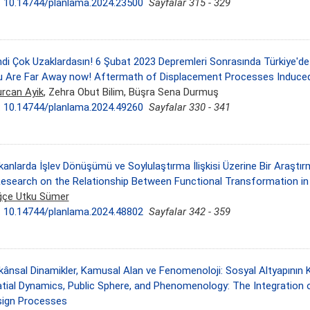
:
10.14744/planlama.2024.23500
Sayfalar 315 - 329
di Çok Uzaklardasın! 6 Şubat 2023 Depremleri Sonrasında Türkiye'de 
 Are Far Away now! Aftermath of Displacement Processes Induced 
rcan Ayik
, Zehra Obut Bilim, Büşra Sena Durmuş
:
10.14744/planlama.2024.49260
Sayfalar 330 - 341
anlarda İşlev Dönüşümü ve Soylulaştırma İlişkisi Üzerine Bir Araştır
esearch on the Relationship Between Functional Transformation in 
ğçe Utku Sümer
:
10.14744/planlama.2024.48802
Sayfalar 342 - 359
ânsal Dinamikler, Kamusal Alan ve Fenomenoloji: Sosyal Altyapının K
tial Dynamics, Public Sphere, and Phenomenology: The Integration o
ign Processes