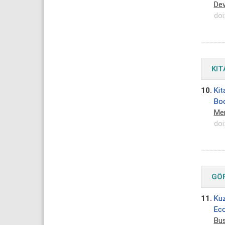
Dev
doi
KIT
10.
Kit
Boo
Mer
doi
GÖR
11.
Kuz
Eco
Bus