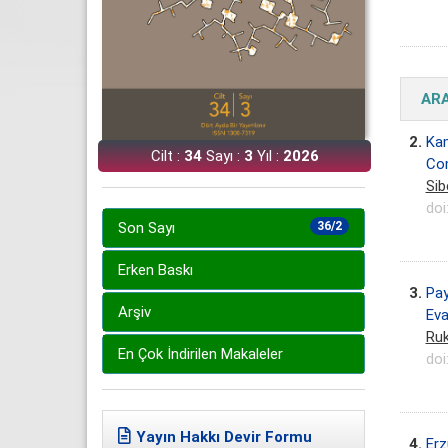
AR
2.
Kam
Cilt :
34
Sayı :
3
Yıl :
2026
Com
Sib
doi
Son Sayı
36/2
Erken Baskı
3.
Pay
Arşiv
Eva
Ruk
En Çok İndirilen Makaleler
doi
Yayın Hakkı Devir Formu
4.
Erz