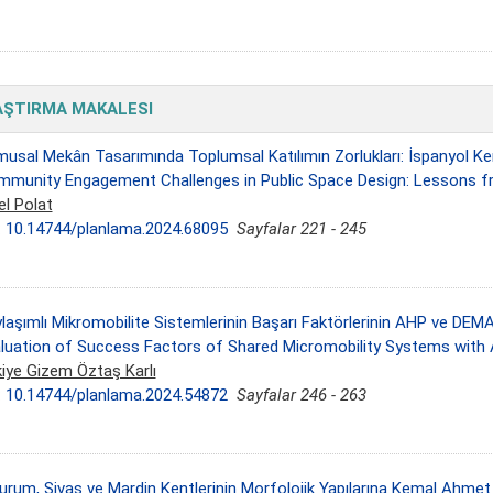
AŞTIRMA MAKALESI
usal Mekân Tasarımında Toplumsal Katılımın Zorlukları: İspanyol Ken
munity Engagement Challenges in Public Space Design: Lessons f
el Polat
:
10.14744/planlama.2024.68095
Sayfalar 221 - 245
laşımlı Mikromobilite Sistemlerinin Başarı Faktörlerinin AHP ve DEM
luation of Success Factors of Shared Micromobility Systems wi
iye Gizem Öztaş Karlı
:
10.14744/planlama.2024.54872
Sayfalar 246 - 263
urum, Sivas ve Mardin Kentlerinin Morfolojik Yapılarına Kemal Ahmet 