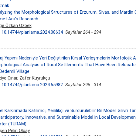
kmak
lyzing the Morphological Structures of Erzurum, Sivas, and Mardin
et Aru's Research
ge Özkan Özbek
:
10.14744/planlama.2024.08634
Sayfalar 264 - 294
aj Yapımı Nedeniyle Yeri Değiştirilen Kırsal Yerleşmelerin Morfolojik 
phological Analysis of Rural Settlements That Have Been Relocat
Dedemli Village
iye Çınar,
Zafer Kuyrukçu
:
10.14744/planlama.2024.65982
Sayfalar 295 - 314
el Kalkınmada Katılımcı, Yenilikçi ve Sürdürülebilir Bir Model: Silivr
articipatory, Innovative, and Sustainable Model in Local Development
nter (TURAM)
şen Pelin Olcay