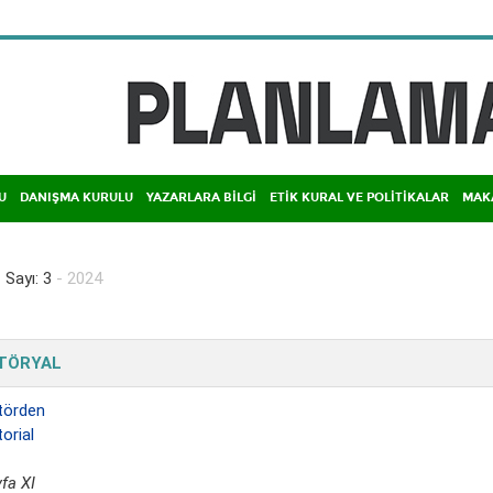
U
DANIŞMA KURULU
YAZARLARA BİLGİ
ETİK KURAL VE POLİTİKALAR
MAK
 Sayı: 3
- 2024
ITÖRYAL
törden
torial
fa XI