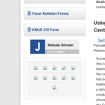
Anaht
merkez
Yazar Katkıları Formu
Usin
Cent
ICMJE COI Form
Tayf
Pamukka
Plannin
Socia
this 
based
the ce
has b
Addit
a dat
condu
chose
the F