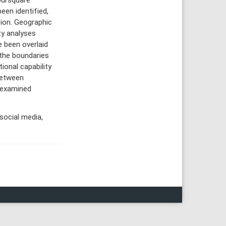
een identified,
tion. Geographic
ty analyses
 been overlaid
 the boundaries
ional capability
 between
n examined
social media,