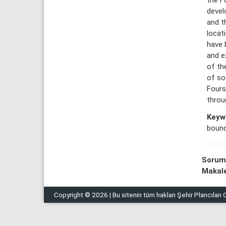
devel
and t
locat
have 
and e
of th
of so
Fours
throu
Keyw
bound
Sorum
Makale
Copyright © 2026 | Bu sitenin tüm hakları Şehir Plancıları O