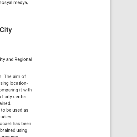
 sosyal medya,
City
ity and Regional
es. The aim of
sing location-
mparing it with
of city center
ained.
d to be used as
tudies
Kocaeli has been
obtained using
oursquare