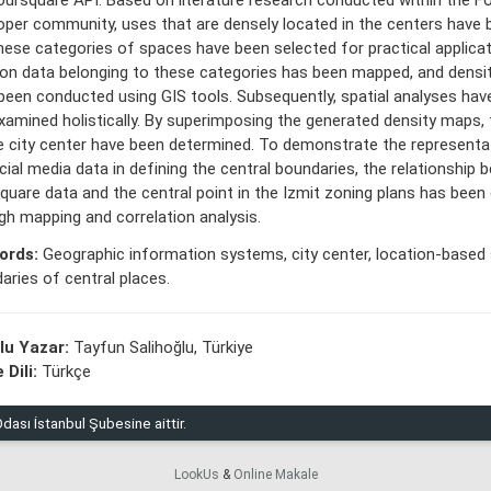
oper community, uses that are densely located in the centers have b
hese categories of spaces have been selected for practical applica
ion data belonging to these categories has been mapped, and densi
been conducted using GIS tools. Subsequently, spatial analyses have
xamined holistically. By superimposing the generated density maps,
e city center have been determined. To demonstrate the representat
cial media data in defining the central boundaries, the relationship
quare data and the central point in the Izmit zoning plans has bee
gh mapping and correlation analysis.
ords:
Geographic information systems, city center, location-based 
aries of central places.
lu Yazar:
Tayfun Salihoğlu, Türkiye
 Dili:
Türkçe
dası İstanbul Şubesine aittir.
LookUs
&
Online Makale