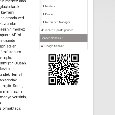
t'in merkez alan
ılaştırılarak
Medlars
 kavramı
Procite
planlamada veri
Reference Manager
 kavramlar
aeli’nin merkez
Yazara e-posta gönder
rsquare API’si
Benzer makaleler
iricisinde
pit edilen
Google Scholar
coğrafi konum
lmıştır.
enmiştir. Oluşan
kezi alan
sindeki temsil
anlarındaki
enmiştir. Sonuç
nın meri nazım
 medya verisinin,
a
iş olmaktadır.