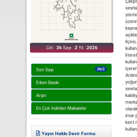
Çalış
sınırl
yönte
üzeri
kayna
açıkl
ilçesi
Cilt :
36
Sayı :
2
Yıl :
2026
kullan
liter
kulla
içeren
Son Sayı
36/2
Ardın
yoğunl
Erken Baskı
sınırl
kabili
Arşiv
merkez
En Çok İndirilen Makaleler
olarak
imar p
kent m
kullan
Yayın Hakkı Devir Formu