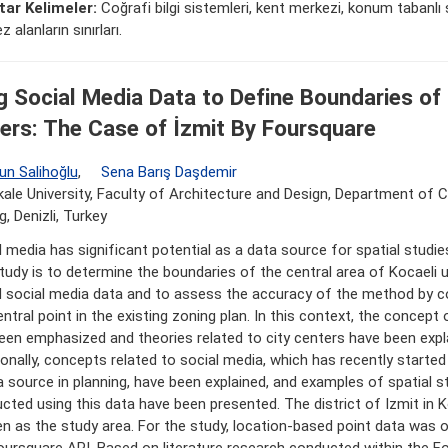
ar Kelimeler:
Coğrafi bilgi sistemleri, kent merkezi, konum tabanlı
 alanların sınırları.
g Social Media Data to Define Boundaries of 
ers: The Case of İzmit By Foursquare
un Salihoğlu
,
Sena Barış Daşdemir
le University, Faculty of Architecture and Design, Department of C
g, Denizli, Turkey
l media has significant potential as a data source for spatial studi
study is to determine the boundaries of the central area of Kocaeli u
 social media data and to assess the accuracy of the method by co
ntral point in the existing zoning plan. In this context, the concept 
een emphasized and theories related to city centers have been expl
ionally, concepts related to social media, which has recently starte
a source in planning, have been explained, and examples of spatial s
cted using this data have been presented. The district of Izmit in 
n as the study area. For the study, location-based point data was 
oursquare API. Based on literature research conducted within the F