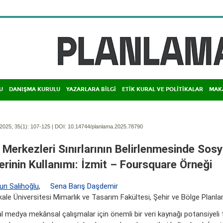
U
DANIŞMA KURULU
YAZARLARA BİLGİ
ETİK KURAL VE POLİTİKALAR
MAK
2025; 35(1):
107-125 | DOI:
10.14744/planlama.2025.78790
 Merkezleri Sınırlarının Belirlenmesinde Sos
lerinin Kullanımı: İzmit – Foursquare Örneği
un Salihoğlu
,
Sena Barış Daşdemir
le Üniversitesi Mimarlık ve Tasarım Fakültesi, Şehir ve Bölge Planlam
l medya mekânsal çalışmalar için önemli bir veri kaynağı potansiyeli 