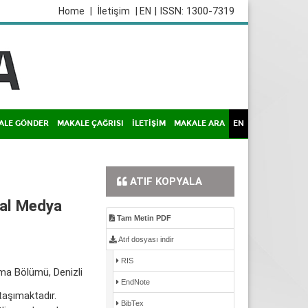
| ISSN: 1300-7319
Home
|
İletişim
| EN
ALE GÖNDER
MAKALE ÇAĞRISI
İLETİŞİM
MAKALE ARA
EN
ATIF KOPYALA
yal Medya
Tam Metin PDF
Atıf dosyası indir
RIS
a Bölümü, Denizli
EndNote
taşımaktadır.
BibTex