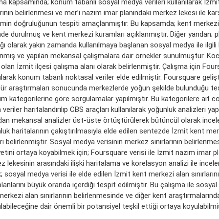
ma kapsamında; konum tabanlı sosyal medya verileri kullanılarak İzmi
arının belirlenmesi ve mer’i nazım imar planındaki merkez lekesi ile karş
min doğruluğunun tespiti amaçlanmıştır. Bu kapsamda; kent merkezi
nde durulmuş ve kent merkezi kuramları açıklanmıştır. Diğer yandan; 
ğı olarak yakın zamanda kullanılmaya başlanan sosyal medya ile ilgili
anmış ve yapılan mekansal çalışmalara dair örnekler sunulmuştur. Koc
, olan İzmit ilçesi çalışma alanı olarak belirlenmiştir. Çalışma için Fou
ılarak konum tabanlı noktasal veriler elde edilmiştir. Foursquare gelişt
atür araştırmaları sonucunda merkezlerde yoğun şekilde bulunduğu tes
nım kategorilerine göre sorgulamalar yapılmıştır. Bu kategorilere ait 
 veriler haritalandırılıp CBS araçları kullanılarak yoğunluk analizleri yapı
dan mekansal analizler üst-üste örtüştürülerek bütüncül olarak incel
uk haritalarının çakıştırılmasıyla elde edilen sentezde İzmit kent mer
arı belirlenmiştir. Sosyal medya verisinin merkez sınırlarının belirlenme
yetini ortaya koyabilmek için; Foursquare verisi ile İzmit nazım imar pl
 lekesinin arasındaki ilişki haritalama ve korelasyon analizi ile incel
; sosyal medya verisi ile elde edilen İzmit kent merkezi alan sınırları
lanlarını büyük oranda içerdiği tespit edilmiştir. Bu çalışma ile sosyal
erkezi alan sınırlarının belirlenmesinde ve diğer kent araştırmalarınd
ılabileceğine dair önemli bir potansiyel teşkil ettiği ortaya koyulabilm