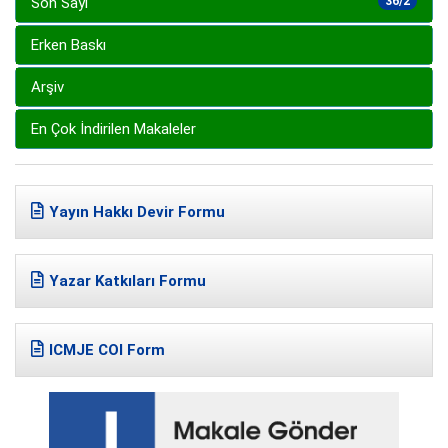
Son Sayı
36/2
Erken Baskı
Arşiv
En Çok İndirilen Makaleler
Yayın Hakkı Devir Formu
Yazar Katkıları Formu
ICMJE COI Form