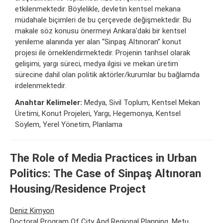
etkilenmektedir. Böylelikle, devletin kentsel mekana
müdahale biçimleri de bu çerçevede değişmektedir. Bu
makale söz konusu önermeyi Ankara’daki bir kentsel
yenileme alanında yer alan “Sinpaş Altınoran” konut
projesi ile örneklendirmektedir. Projenin tarihsel olarak
gelişimi, yargı süreci, medya ilgisi ve mekan üretim
sürecine dahil olan politik aktörler/kurumlar bu bağlamda
irdelenmektedir.
Anahtar Kelimeler:
Medya, Sivil Toplum, Kentsel Mekan
Üretimi, Konut Projeleri, Yargı, Hegemonya, Kentsel
Söylem, Yerel Yönetim, Planlama
The Role of Media Practices in Urban
Politics: The Case of Sinpaş Altınoran
Housing/Residence Project
Deniz Kimyon
Doctoral Program Of City And Regional Planning, Metu,