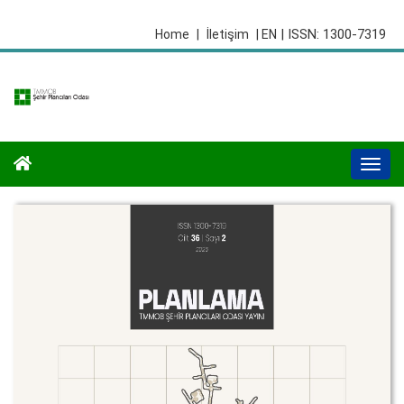
| ISSN: 1300-7319
Home
|
İletişim
| EN
Togg
navi