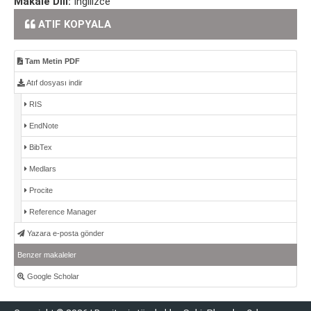
Makale Dili:
İngilizce
ATIF KOPYALA
Tam Metin PDF
Atıf dosyası indir
RIS
EndNote
BibTex
Medlars
Procite
Reference Manager
Yazara e-posta gönder
Benzer makaleler
Google Scholar