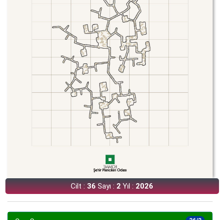
Cilt :
36
Sayı :
2
Yıl :
2026