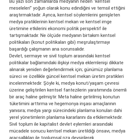
Bu yazı son zamanlarda medyanın neden “kentsel
meseleleri” yoğun olarak konu edindiğini ve temsil ettiğini
araştırmaktadır. Ayrıca, kentsel söylemlerini genişleten
medya pratiklerinin kentsel mekan ve kentsel imge
üretimine etkilerini ekonomi politik perspektif ile
tartışmaktadır. Ne ölçüde medyanın birtakım kentsel
politikaları (konut politikaları gibi) meşrulaştırmayı
başardığı çalışmanın ana sorunsalıdır.
Devlet, sermaye ve sivil toplum arasındaki kentsel
politikalar bağlamındaki ilişkiyi medya eklemlenişi dikkate
alınarak yeniden değerlendirmek için; günümüz planlama
süreci ve özellikle güncel kentsel mekan üretim pratikleri
incelenmektedir. Şöyle ki, medya konut/yaşam çevresi
üzerine geliştirilen kentsel fantezilerin yaratımında önemli
bir araç haline gelmiştir. Meta haline getirilmiş konutun
tüketimini arttırma ve hegemonya inşası amaçlarının
yanısıra; medya yargı sürecindeki planlama konuları dahi
yerel yönetimlerin planlama kararlarını da etkilemektedir.
Sivil toplum ile kapitalist devlet eylemleri arasındaki
mücadele sonucu kentsel mekan üretildiği önsavı, medya
araçsallıkları ile toplumsal rıza devşirilerek