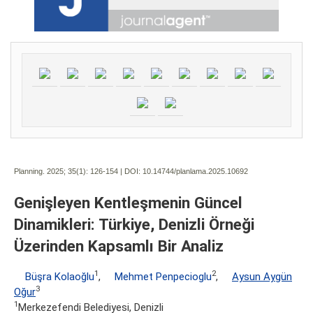
Planning. 2025; 35(1):
126-154 | DOI:
10.14744/planlama.2025.10692
Genişleyen Kentleşmenin Güncel
Dinamikleri: Türkiye, Denizli Örneği
Üzerinden Kapsamlı Bir Analiz
1
2
Büşra Kolaoğlu
,
Mehmet Penpecioglu
,
Aysun Aygün
3
Oğur
1
Merkezefendi Belediyesi, Denizli