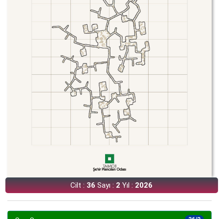
Cilt :
36
Sayı :
2
Yıl :
2026