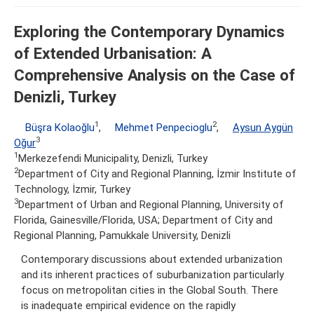
Exploring the Contemporary Dynamics
of Extended Urbanisation: A
Comprehensive Analysis on the Case of
Denizli, Turkey
1
2
Büşra Kolaoğlu
,
Mehmet Penpecioglu
,
Aysun Aygün
3
Oğur
1
Merkezefendi Municipality, Denizli, Turkey
2
Department of City and Regional Planning, İzmir Institute of
Technology, İzmir, Turkey
3
Department of Urban and Regional Planning, University of
Florida, Gainesville/Florida, USA; Department of City and
Regional Planning, Pamukkale University, Denizli
Contemporary discussions about extended urbanization
and its inherent practices of suburbanization particularly
focus on metropolitan cities in the Global South. There
is inadequate empirical evidence on the rapidly