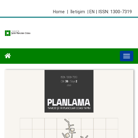
| ISSN: 1300-7319
Home
|
İletişim
| EN
Togg
navi