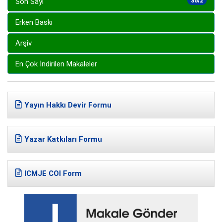
Son Sayı
36/2
Erken Baskı
Arşiv
En Çok İndirilen Makaleler
Yayın Hakkı Devir Formu
Yazar Katkıları Formu
ICMJE COI Form