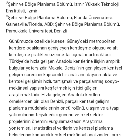
2
Şehir ve Bölge Planlama Bölümü, İzmir Yüksek Teknoloji
Enstitüsü, İzmir
3
Şehir ve Bölge Planlama Bölümü, Florida Üniversitesi,
Gainesville/Florida, ABD; Şehir ve Bölge Planlama Bölümü,
Pamukkale Üniversitesi, Denizli
Günümüzde özellikle küresel Güney’deki metropoliten
kentlere odaklanan genişleyen kentleşme olgusu ve alt
kentleşme pratikleri üzerine tartışmalar artmaktadır.
Türkiye'de hızla gelişen Anadolu kentlerine ilişkin ampirik
bulgular yetersizdir. Makale, Denizli'nin genişleyen kentsel
gelişim sürecinin kapsamlı bir analizine dayanmakta ve
kentsel gelişimin hızlı, tartışmalı ve parçalanmış sosyo-
mekânsal yapısını keşfetmek için itici güçleri
araştırmaktadır. Hızla gelişen Anadolu kentleri
örneklerden biri olan Denizli, parçalı kentsel gelişim
planlama müdahalelerinin öncü rolünü, ulaşım ve altyapı
yatırımlarının teşvik edici gücünü ve özel sektör
projelerinin önemini vurgulamaktadır. Araştırma
yöntemleri, istatistiksel verilerin ve kentsel planlama
belgelerinin kapsamlı kentsel mekânsal analizinden, arazi