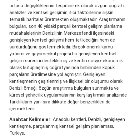
örtüsü değişikliklerinin tespitine ek olarak özgün coğrafi
analizler ve kentsel gelişimin itici faktörlerine ilişkin
tematik haritalar üretmekten oluşmaktadır. Araştırmanın
bulguları, son 40 yıldaki parçalı kentsel gelişim planlama
müdahalelerinin Denizli'nin Merkezefendi ilçesindeki
genişleyen kentsel gelişimi hem tetiklediğini hem de
sürdürdüğünü göstermektedir. Birçok önemli kamu
yatırımı ve gayrimenkul projesi bu genişleyen kentsel
gelişim sürecini desteklemiş ve kentin sosyo-ekonomik
olarak kutuplaşmış coğrafyasında birbirinden kopuk
parçaların üretilmesine yol açmıştır. Genişleyen
kentleşmenin çeşitlenmiş ve ilişkisel bir oluşumu olarak
Denizli örneği, özgün araştırma bulguları sunmakta ve
küresel şehircilik uygulamalarının karşılaştırmalı analizinde
farklılıkların yanı sıra dikkate değer benzerlikleri de
içermektedir.
Anahtar Kelimeler:
Anadolu kentleri, Denizli, genişleyen
kentleşme, parçalanmış kentsel gelişim planlaması,
Türkiye.