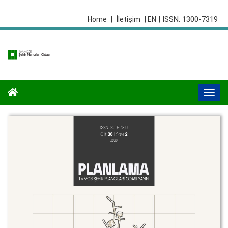
| ISSN: 1300-7319
Home
|
İletişim
| EN
Togg
navi