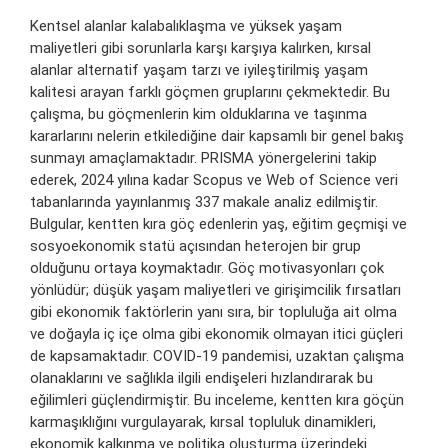
Kentsel alanlar kalabalıklaşma ve yüksek yaşam
maliyetleri gibi sorunlarla karşı karşıya kalırken, kırsal
alanlar alternatif yaşam tarzı ve iyileştirilmiş yaşam
kalitesi arayan farklı göçmen gruplarını çekmektedir. Bu
çalışma, bu göçmenlerin kim olduklarına ve taşınma
kararlarını nelerin etkilediğine dair kapsamlı bir genel bakış
sunmayı amaçlamaktadır. PRISMA yönergelerini takip
ederek, 2024 yılına kadar Scopus ve Web of Science veri
tabanlarında yayınlanmış 337 makale analiz edilmiştir.
Bulgular, kentten kıra göç edenlerin yaş, eğitim geçmişi ve
sosyoekonomik statü açısından heterojen bir grup
olduğunu ortaya koymaktadır. Göç motivasyonları çok
yönlüdür; düşük yaşam maliyetleri ve girişimcilik fırsatları
gibi ekonomik faktörlerin yanı sıra, bir topluluğa ait olma
ve doğayla iç içe olma gibi ekonomik olmayan itici güçleri
de kapsamaktadır. COVID-19 pandemisi, uzaktan çalışma
olanaklarını ve sağlıkla ilgili endişeleri hızlandırarak bu
eğilimleri güçlendirmiştir. Bu inceleme, kentten kıra göçün
karmaşıklığını vurgulayarak, kırsal topluluk dinamikleri,
ekonomik kalkınma ve politika oluşturma üzerindeki