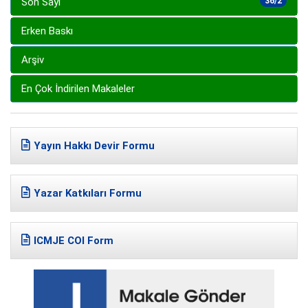
Son Sayı
36/2
Erken Baskı
Arşiv
En Çok İndirilen Makaleler
Yayın Hakkı Devir Formu
Yazar Katkıları Formu
ICMJE COI Form