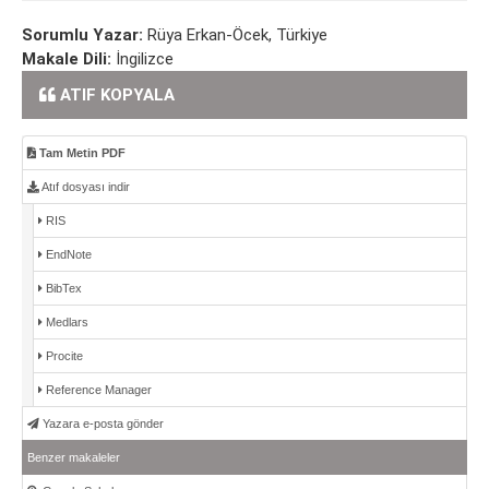
Sorumlu Yazar:
Rüya Erkan-Öcek, Türkiye
Makale Dili:
İngilizce
ATIF KOPYALA
Tam Metin PDF
Atıf dosyası indir
RIS
EndNote
BibTex
Medlars
Procite
Reference Manager
Yazara e-posta gönder
Benzer makaleler