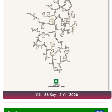
Cilt :
36
Sayı :
2
Yıl :
2026