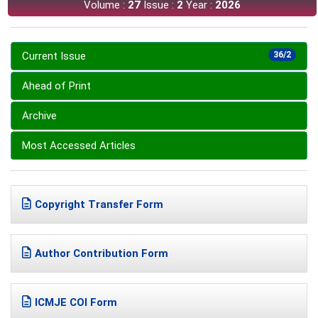
Volume :
27
Issue :
2
Year :
2026
Current Issue
36/2
Ahead of Print
Archive
Most Accessed Articles
Copyright Transfer Form
Author Contribution Form
ICMJE COI Form