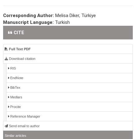
Corresponding Author:
Melisa Diker, Türkiye
Manuscript Language:
Turkish
CITE
Full Text PDF
Download citation
RIS
EndNote
BibTex
Medlars
Procite
Reference Manager
Send email to author
Similar articles