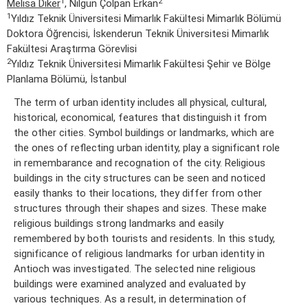
1
2
Melisa Diker
, Nilgün Çolpan Erkan
1
Yıldız Teknik Üniversitesi Mimarlık Fakültesi Mimarlık Bölümü
Doktora Öğrencisi, İskenderun Teknik Üniversitesi Mimarlık
Fakültesi Araştırma Görevlisi
2
Yıldız Teknik Üniversitesi Mimarlık Fakültesi Şehir ve Bölge
Planlama Bölümü, İstanbul
The term of urban identity includes all physical, cultural,
historical, economical, features that distinguish it from
the other cities. Symbol buildings or landmarks, which are
the ones of reflecting urban identity, play a significant role
in remembarance and recognation of the city. Religious
buildings in the city structures can be seen and noticed
easily thanks to their locations, they differ from other
structures through their shapes and sizes. These make
religious buildings strong landmarks and easily
remembered by both tourists and residents. In this study,
significance of religious landmarks for urban identity in
Antioch was investigated. The selected nine religious
buildings were examined analyzed and evaluated by
various techniques. As a result, in determination of