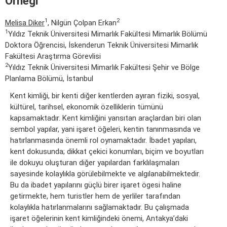
Örneği
1
2
Melisa Diker
, Nilgün Çolpan Erkan
1
Yıldız Teknik Üniversitesi Mimarlık Fakültesi Mimarlık Bölümü
Doktora Öğrencisi, İskenderun Teknik Üniversitesi Mimarlık
Fakültesi Araştırma Görevlisi
2
Yıldız Teknik Üniversitesi Mimarlık Fakültesi Şehir ve Bölge
Planlama Bölümü, İstanbul
Kent kimliği, bir kenti diğer kentlerden ayıran fiziki, sosyal,
kültürel, tarihsel, ekonomik özelliklerin tümünü
kapsamaktadır. Kent kimliğini yansıtan araçlardan biri olan
sembol yapılar, yani işaret öğeleri, kentin tanınmasında ve
hatırlanmasında önemli rol oynamaktadır. İbadet yapıları,
kent dokusunda; dikkat çekici konumları, biçim ve boyutları
ile dokuyu oluşturan diğer yapılardan farklılaşmaları
sayesinde kolaylıkla görülebilmekte ve algılanabilmektedir.
Bu da ibadet yapılarını güçlü birer işaret ögesi haline
getirmekte, hem turistler hem de yerliler tarafından
kolaylıkla hatırlanmalarını sağlamaktadır. Bu çalışmada
işaret öğelerinin kent kimliğindeki önemi, Antakya’daki