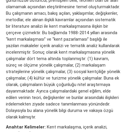
günümüzde bütüncül, prensipleri belli, teorileri olan bir alan
olamamak açısından eleştirilmesine temel oluşturmaktadır.
Bu çalışmanın amacı, bakış açıları, yaklaşımlar, değişkenler,
metodlar, ele alınan ilişkili kavramlar açısından sistematik
bir literature analizi ile kent markalaşmasına ilişkin bir
çerçeve çizmektir. Bu bağlamda 1988-2014 yılları arasında
“kent markalaşması” ve “kent pazarlaması” başlığı ile
yazılan makaleler içerik analizi ve tematik analiz kullanılarak
incelenmiştir. Sonuç olarak kent markalaşmasına yönelik
çalışmalar dört tema altında toplanmıştır: (1) kavram,
süreç ve ölçüme yönelik çalışmalar, (2) markalaşam
stratejilerine yönelik çalışmalar, (3) sosyal kentçiliğe yönelik
çalışmalar, (4) kültür ve turizme yönelik çalışmalar. Buna ek
olarak, çalışmaların büyük çoğunluğu nitel araştırmaya
dayanmaktadır. Ayrıca çalışmalardaki genel eğilim, elde
edilen verinin teori, değişkenler ve bunlar arasındaki ilişkileri
irdelemekten ziyade sadece tanımlanması yönündedir.
Dolayısıyla bu alana yönelik bilgi duruma ve vakaya özgü
olarak kalmıştır.
Anahtar Kelimeler:
Kent markalaşma, içerik analizi,