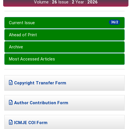
Volume :
26
Issue :
2
Year :
2026
Current Issue
36/2
Ahead of Print
Archive
Most Accessed Articles
Copyright Transfer Form
Author Contribution Form
ICMJE COI Form