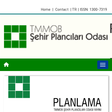
| ISSN: 1300-7319
Home
|
Contact
| TR
Togg