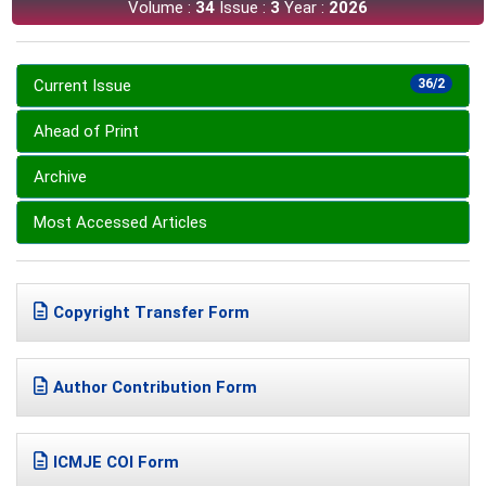
Volume :
34
Issue :
3
Year :
2026
Current Issue
36/2
Ahead of Print
Archive
Most Accessed Articles
Copyright Transfer Form
Author Contribution Form
ICMJE COI Form