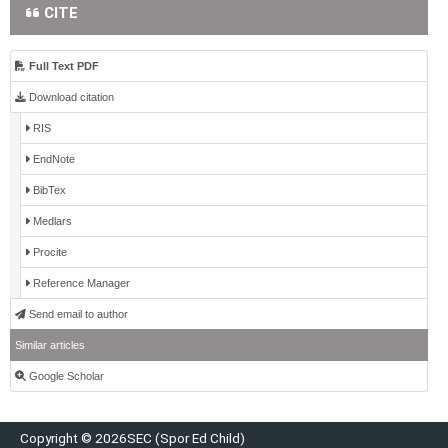
CITE
Full Text PDF
Download citation
RIS
EndNote
BibTex
Medlars
Procite
Reference Manager
Send email to author
Similar articles
Google Scholar
Copyright © 2026SEC (Spor Ed Child)