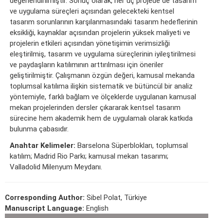
değerlendirilmiştir. Sonuç olarak, her üç projede de tasarım
ve uygulama süreçleri açısından gelecekteki kentsel
tasarım sorunlarının karşılanmasındaki tasarım hedeflerinin
eksikliği, kaynaklar açısından projelerin yüksek maliyeti ve
projelerin etkileri açısından yönetişimin verimsizliği
eleştirilmiş, tasarım ve uygulama süreçlerinin iyileştirilmesi
ve paydaşların katılımının arttırılması için öneriler
geliştirilmiştir. Çalışmanın özgün değeri, kamusal mekanda
toplumsal katılıma ilişkin sistematik ve bütüncül bir analiz
yöntemiyle, farklı bağlam ve ölçeklerde uygulanan kamusal
mekan projelerinden dersler çıkararak kentsel tasarım
sürecine hem akademik hem de uygulamalı olarak katkıda
bulunma çabasıdır.
Anahtar Kelimeler:
Barselona Süperblokları, toplumsal
katılım; Madrid Rio Parkı; kamusal mekan tasarımı;
Valladolid Milenyum Meydanı.
Corresponding Author:
Sibel Polat, Türkiye
Manuscript Language:
English