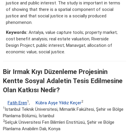
justice and public interest. The study is important in terms
of showing that there is a spatial component of social
justice and that social justice is a socially produced
phenomenon.
Keywords:
Antalya, value capture tools; property market;
cost benefit analysis; real estate valuation; Riverside
Design Project; public interest; Manavgat; allocation of
economic value; social justice.
Bir Irmak Kıyı Düzenleme Projesinin
Kentte Sosyal Adaletin Tesis Edilmesine
Olan Katkısı Nedir?
1
2
Fatih Eren
,
Kübra Ayşe Yıldız Keçer
1
İstanbul Teknik Üniversitesi, Mimarlık Fakültesi, Şehir ve Bölge
Planlama Bölümü, İstanbul
2
Selçuk Üniversitesi Fen Bilimleri Enstitüsü, Şehir ve Bölge
Planlama Anabilim Dalı, Konya