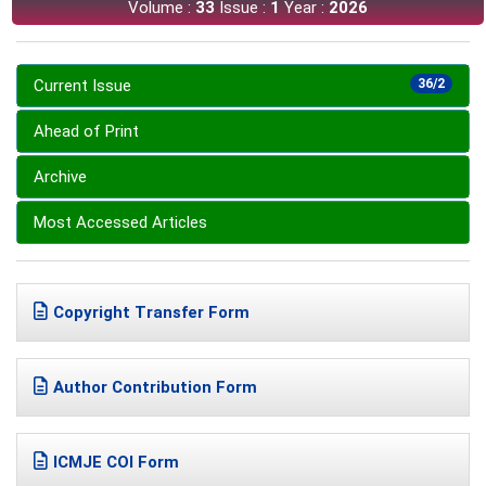
Volume :
33
Issue :
1
Year :
2026
Current Issue
36/2
Ahead of Print
Archive
Most Accessed Articles
Copyright Transfer Form
Author Contribution Form
ICMJE COI Form