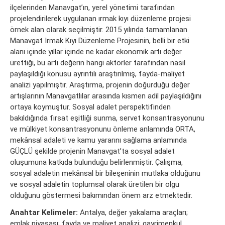
ilçelerinden Manavgat’ın, yerel yönetimi tarafından
projelendirilerek uygulanan ırmak kıyı düzenleme projesi
örnek alan olarak seçilmiştir. 2015 yılında tamamlanan
Manavgat Irmak Kıyı Düzenleme Projesinin, belli bir etki
alanı içinde yıllar içinde ne kadar ekonomik artı değer
ürettiği, bu artı değerin hangi aktörler tarafından nasıl
paylaşıldığı konusu ayrıntılı araştırılmış, fayda-maliyet
analizi yapılmıştır. Araştırma, projenin doğurduğu değer
artışlarının Manavgatlılar arasında kısmen adil paylaşıldığını
ortaya koymuştur. Sosyal adalet perspektifinden
bakıldığında fırsat eşitliği sunma, servet konsantrasyonunu
ve mülkiyet konsantrasyonunu önleme anlamında ORTA,
mekânsal adaleti ve kamu yararını sağlama anlamında
GÜÇLÜ şekilde projenin Manavgat’ta sosyal adalet
oluşumuna katkıda bulunduğu belirlenmiştir. Çalışma,
sosyal adaletin mekânsal bir bileşeninin mutlaka olduğunu
ve sosyal adaletin toplumsal olarak üretilen bir olgu
olduğunu göstermesi bakımından önem arz etmektedir.
Anahtar Kelimeler:
Antalya, değer yakalama araçları;
emlak piyasası; fayda ve maliyet analizi; gayrimenkul