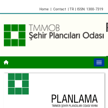
| ISSN: 1300-7319
Home
|
Contact
| TR
Togg