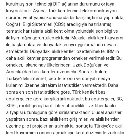
kurulmuş son teknoloji BİT ağlarının durumunu ortaya
koymaktadır. Ayrıca, Türk kentlerinin telekomünikasyon
durumu ve altyapısı konusunda bir karşılaştırma yapmakta,
Coğrafi Bilgi Sistemleri (CBS) aracılığıyla hazırlanmış
tematik haritalarla akıllı kent olma yolundaki son bilgi ve
iletişim ağını görüntülemektedir. Makale, akıllı kent kavramı
ile başlamakta ve dünyadaki en iyi uygulamalarla devam
etmektedir. Dünyadaki akıllı kentler özetlenmekte, IBM’in
daha akıllı kentler programından örnekler verilmektedir. Bu
örnekler, İskandinav ülkelerinden, Uzak Doğu’dan ve
Amerika’dan bazı kentler üzerinedir. Sonraki bölüm
Türkiye’deki internet, cep telefonu ve sosyal medya
kullanımı üzerine birtakım istatistikler vermektedir. Daha
sonra en son istatistiklere göre, Türk kentleri bazı
göstergelere göre karşılaştırılmaktadır, bu göstergeler, 3G,
XDSL, mobil geniş bant, fiber abonelikler ve fiber kablo
altyapısı uzunluğuna göre sıralanmaktadır. Ulusal analizler
yaptıktan sonra, bazı akıllı kent girişimleri ve akıllı kentler
üzerine pilot projeler anlatılmakta, sonuçta Türkiye’de akıllı
kent kavramının önünü açmak için kent düzeyinde zorluklar