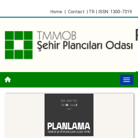
| ISSN: 1300-7319
Home
|
Contact
| TR
Togg