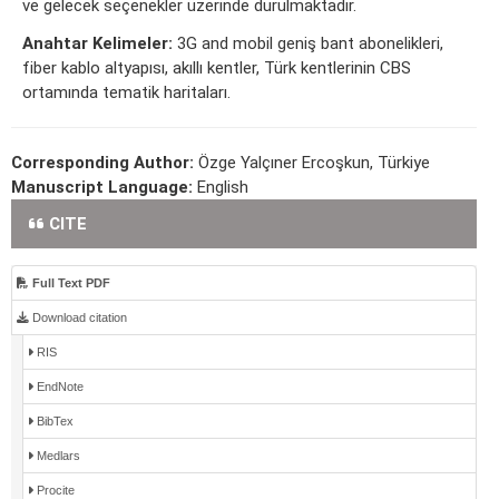
ve gelecek seçenekler üzerinde durulmaktadır.
Anahtar Kelimeler:
3G and mobil geniş bant abonelikleri,
fiber kablo altyapısı, akıllı kentler, Türk kentlerinin CBS
ortamında tematik haritaları.
Corresponding Author:
Özge Yalçıner Ercoşkun, Türkiye
Manuscript Language:
English
CITE
Full Text PDF
Download citation
RIS
EndNote
BibTex
Medlars
Procite