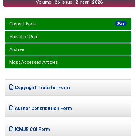
Volume :
26
Issue :
2
Year :
2026
Current Issue
36/2
Ahead of Print
Archive
Most Accessed Articles
Copyright Transfer Form
Author Contribution Form
ICMJE COI Form