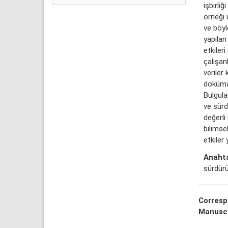
işbirli
örneği 
ve böyl
yapıla
etkileri
çalışan
veriler 
doküman
Bulgular
ve sürd
değerli
bilimse
etkiler
Anahta
sürdürü
Corresp
Manuscr