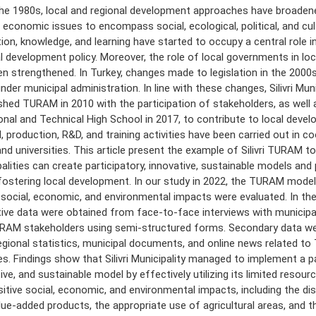
he 1980s, local and regional development approaches have broaden
economic issues to encompass social, ecological, political, and cul
ion, knowledge, and learning have started to occupy a central role in
l development policy. Moreover, the role of local governments in lo
n strengthened. In Turkey, changes made to legislation in the 2000s
nder municipal administration. In line with these changes, Silivri Muni
shed TURAM in 2010 with the participation of stakeholders, as wel
nal and Technical High School in 2017, to contribute to local devel
production, R&D, and training activities have been carried out in c
d universities. This article present the example of Silivri TURAM to
alities can create participatory, innovative, sustainable models and p
 fostering local development. In our study in 2022, the TURAM mode
 social, economic, and environmental impacts were evaluated. In the
tive data were obtained from face-to-face interviews with municip
RAM stakeholders using semi-structured forms. Secondary data we
gional statistics, municipal documents, and online news related t
ies. Findings show that Silivri Municipality managed to implement a pa
ive, and sustainable model by effectively utilizing its limited resou
itive social, economic, and environmental impacts, including the di
lue-added products, the appropriate use of agricultural areas, and th