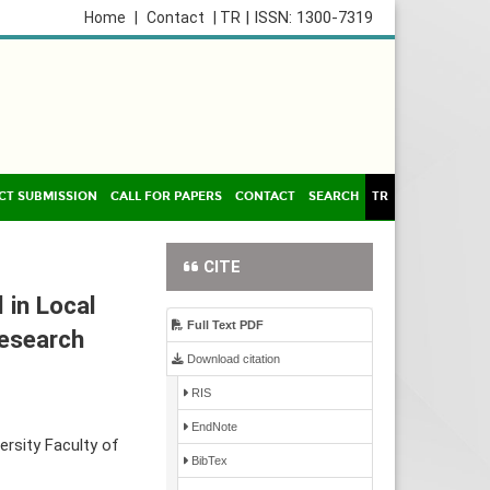
| ISSN: 1300-7319
Home
|
Contact
| TR
CT SUBMISSION
CALL FOR PAPERS
CONTACT
SEARCH
TR
CITE
 in Local
Full Text PDF
Research
Download citation
RIS
EndNote
rsity Faculty of
BibTex