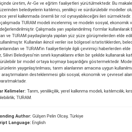
ği içinde üretim, Ar-Ge ve eğitim faaliyetleri yürütülmektedir. Bu makal
üzerinden belediyelerin katılımcı, yenilikçi ve sürdürülebilir modeller ol
ece yerel kalkınmada önemli bir rol oynayabileceğini ileri sürmektedir.
n çalışmada TURAM modeli incelenmiş ve modelin sosyal, ekonomik v
 değerlendirilmiştir. Çalışmada yarı yapılandırılmış formlar kullanılarak
ları ve TURAM paydaşlarıyla yapılan yüz yüze görüşmelerden elde edile
kullanılmıştır. Kullanılan ikincil veriler ise bölgesel istatistiklerden, bele
larından ve TURAM'ın faaliyetleriyle ilgili çevrimiçi haberlerden elde e
, Silivri Belediyesi'nin sınırlı kaynaklarını etkin bir şekilde kullanarak katı
ürülebilir bir model ortaya koymayı başardığını göstermektedir. Mod
 ürünlerin yaygınlaştırılması, tarım alanlarının amacına uygun kullanılm
l araştırmaların desteklenmesi gibi sosyal, ekonomik ve çevresel ala
 yaratmaktadır.
r Kelimeler:
Tarım, yenilikçilik, yerel kalkınma modeli, katılımcılık; kır
lebilirlik; TURAM.
onding Author:
Gülşen Pelin Olcay, Türkiye
ipt Language:
English