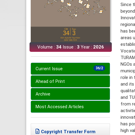
Since t
beyond 
Innovat
regiona
has bee
areas u
establi
Volume :
34
Issue :
3
Year :
2026
Vocatio
TURAM, 
NGOs an
Current Issue
36/2
municip
role in
Ahead of Print
and its
qualita
Archive
and TU
from re
Most Accessed Articles
activit
innovat
has pos
high va
Copyright Transfer Form