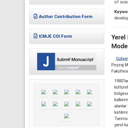
of scie
Keywo
Author Contribution Form
develop
Yerel 
ICMJE COI Form
Model
Gülşen
Peyzaj M
Fakültesi
1980'la
kültüre
bölgese
kalkınm
alanlar 
katılım
Tarımsa
yerel k