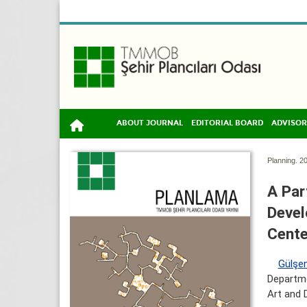
ABOUT JOURNAL
EDITORIAL BOARD
ADVISOR
Planning. 20
A Par
Devel
Cent
Gülşen
Departme
Art and D