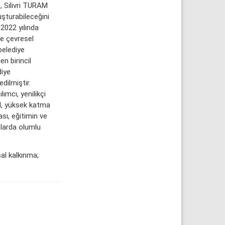
e, Silivri TURAM
uşturabileceğini
 2022 yılında
e çevresel
 belediye
n birincil
diye
dilmiştir.
lımcı, yenilikçi
el, yüksek katma
ası, eğitimin ve
nlarda olumlu
sal kalkınma;