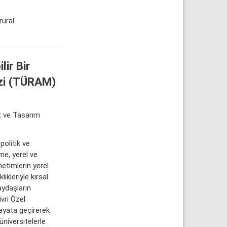
rural
lir Bir
ezi (TÜRAM)
t ve Tasarım
politik ve
me, yerel ve
etimlerin yerel
ikleriyle kırsal
aydaşların
vri Özel
ayata geçirerek
niversitelerle