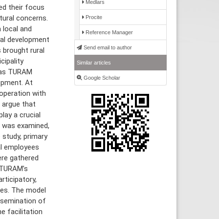
Medlars
ed their focus
tural concerns.
Procite
 local and
Reference Manager
cal development
Send email to author
 brought rural
cipality
Similar articles
l as TURAM
Google Scholar
opment. At
ooperation with
 argue that
lay a crucial
l was examined,
 study, primary
al employees
re gathered
o TURAM’s
rticipatory,
rces. The model
ssemination of
e facilitation