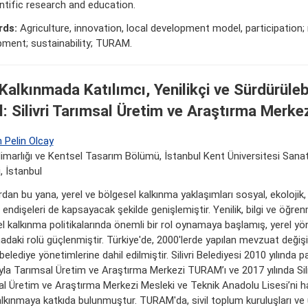
ntific research and education.
rds:
Agriculture, innovation, local development model, participation; 
ment; sustainability; TURAM.
Kalkınmada Katılımcı, Yenilikçi ve Sürdürülebi
: Silivri Tarımsal Üretim ve Araştırma Merk
 Pelin Olcay
imarlığı ve Kentsel Tasarım Bölümü, İstanbul Kent Üniversitesi Sana
, İstanbul
rdan bu yana, yerel ve bölgesel kalkınma yaklaşımları sosyal, ekolojik, 
l endişeleri de kapsayacak şekilde genişlemiştir. Yenilik, bilgi ve öğren
l kalkınma politikalarında önemli bir rol oynamaya başlamış, yerel yön
adaki rolü güçlenmiştir. Türkiye'de, 2000'lerde yapılan mevzuat değişikl
belediye yönetimlerine dahil edilmiştir. Silivri Belediyesi 2010 yılında p
ıyla Tarımsal Üretim ve Araştırma Merkezi TURAM’ı ve 2017 yılında Sili
l Üretim ve Araştırma Merkezi Mesleki ve Teknik Anadolu Lisesi’ni h
alkınmaya katkıda bulunmuştur. TURAM'da, sivil toplum kuruluşları ve ü