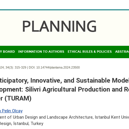
Y BOARD
INFORMATION TO AUTHORS
ETHICAL RULES & POLICIES
ABSTRA
24; 34(3):
315-329 | DOI:
10.14744/planlama.2024.23500
ticipatory, Innovative, and Sustainable Model
opment: Silivri Agricultural Production and 
er (TURAM)
 Pelin Olcay
nt of Urban Design and Landscape Architecture, Istanbul Kent Unive
esign, İstanbul, Turkey