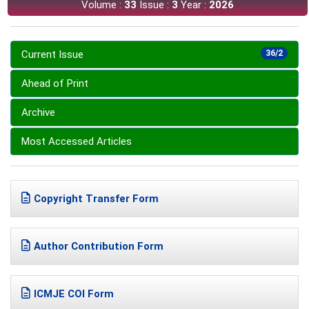
Volume :
33
Issue :
3
Year :
2026
Current Issue
36/2
Ahead of Print
Archive
Most Accessed Articles
Copyright Transfer Form
Author Contribution Form
ICMJE COI Form