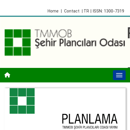
| ISSN: 1300-7319
Home
|
Contact
| TR
Togg