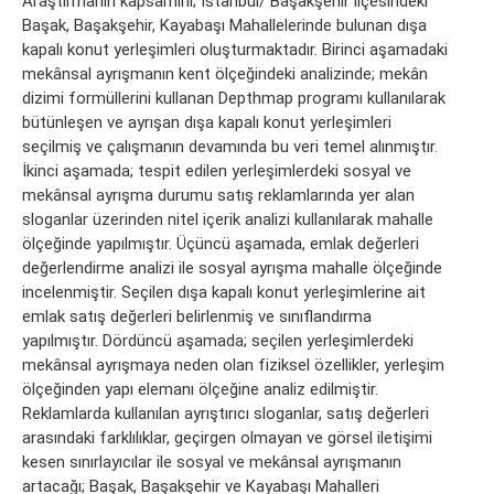
Araştırmanın kapsamını; İstanbul/ Başakşehir ilçesindeki
Başak, Başakşehir, Kayabaşı Mahallelerinde bulunan dışa
kapalı konut yerleşimleri oluşturmaktadır. Birinci aşamadaki
mekânsal ayrışmanın kent ölçeğindeki analizinde; mekân
dizimi formüllerini kullanan Depthmap programı kullanılarak
bütünleşen ve ayrışan dışa kapalı konut yerleşimleri
seçilmiş ve çalışmanın devamında bu veri temel alınmıştır.
İkinci aşamada; tespit edilen yerleşimlerdeki sosyal ve
mekânsal ayrışma durumu satış reklamlarında yer alan
sloganlar üzerinden nitel içerik analizi kullanılarak mahalle
ölçeğinde yapılmıştır. Üçüncü aşamada, emlak değerleri
değerlendirme analizi ile sosyal ayrışma mahalle ölçeğinde
incelenmiştir. Seçilen dışa kapalı konut yerleşimlerine ait
emlak satış değerleri belirlenmiş ve sınıflandırma
yapılmıştır. Dördüncü aşamada; seçilen yerleşimlerdeki
mekânsal ayrışmaya neden olan fiziksel özellikler, yerleşim
ölçeğinden yapı elemanı ölçeğine analiz edilmiştir.
Reklamlarda kullanılan ayrıştırıcı sloganlar, satış değerleri
arasındaki farklılıklar, geçirgen olmayan ve görsel iletişimi
kesen sınırlayıcılar ile sosyal ve mekânsal ayrışmanın
artacağı; Başak, Başakşehir ve Kayabaşı Mahalleri