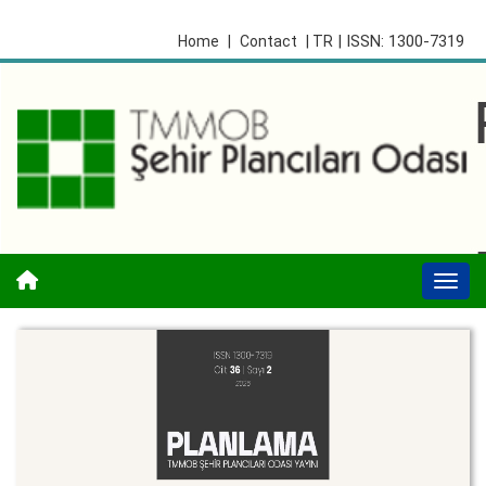
| ISSN: 1300-7319
Home
|
Contact
| TR
Togg