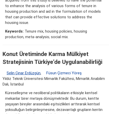
acquired from this study is believed to have the potential
to enhance the analysis of various forms of tenure in
housing production and aid in the formulation of models
that can provide effective solutions to address the
housing issue.
Keywords:
Tenure mix, housing policies, housing
production, meta-analysis; social mix.
Konut Üretiminde Karma Mülkiyet
Stratejisinin Türkiye’de Uygulanabilirliği
Selin Çınar Erdüzgün
,
Füsun Çizmeci Yöreş
Yıldız Teknik Üniversitesi Mimarlık Fakültesi, Mimarlık Anabilim
Dalı, İstanbul
Küreselleşme ve neoliberal politikaların etkisiyle kentsel
mekanlar birer metaya dönüşmektedir. Bu durum, kentte
yaşayan bireyler arasındaki eşitsizlikleri arttırarak kentsel
yoksulluğun belirginleşmesine, dezavantajlı grupların kentin