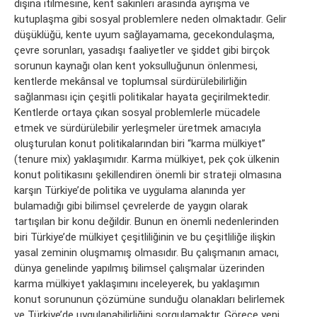
dışına itilmesine, kent sakinleri arasında ayrışma ve
kutuplaşma gibi sosyal problemlere neden olmaktadır. Gelir
düşüklüğü, kente uyum sağlayamama, gecekondulaşma,
çevre sorunları, yasadışı faaliyetler ve şiddet gibi birçok
sorunun kaynağı olan kent yoksulluğunun önlenmesi,
kentlerde mekânsal ve toplumsal sürdürülebilirliğin
sağlanması için çeşitli politikalar hayata geçirilmektedir.
Kentlerde ortaya çıkan sosyal problemlerle mücadele
etmek ve sürdürülebilir yerleşmeler üretmek amacıyla
oluşturulan konut politikalarından biri “karma mülkiyet”
(tenure mix) yaklaşımıdır. Karma mülkiyet, pek çok ülkenin
konut politikasını şekillendiren önemli bir strateji olmasına
karşın Türkiye’de politika ve uygulama alanında yer
bulamadığı gibi bilimsel çevrelerde de yaygın olarak
tartışılan bir konu değildir. Bunun en önemli nedenlerinden
biri Türkiye’de mülkiyet çeşitliliğinin ve bu çeşitliliğe ilişkin
yasal zeminin oluşmamış olmasıdır. Bu çalışmanın amacı,
dünya genelinde yapılmış bilimsel çalışmalar üzerinden
karma mülkiyet yaklaşımını inceleyerek, bu yaklaşımın
konut sorununun çözümüne sunduğu olanakları belirlemek
ve Türkiye’de uygulanabilirliğini sorgulamaktır. Görece yeni