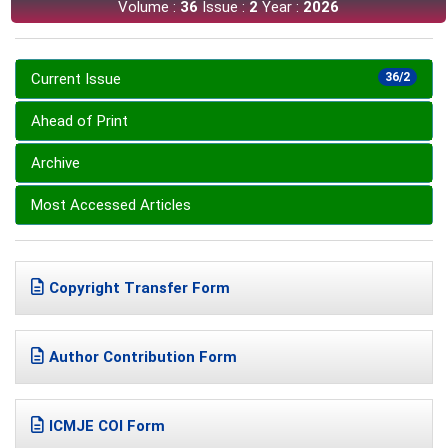
Volume :
36
Issue :
2
Year :
2026
Current Issue
36/2
Ahead of Print
Archive
Most Accessed Articles
Copyright Transfer Form
Author Contribution Form
ICMJE COI Form