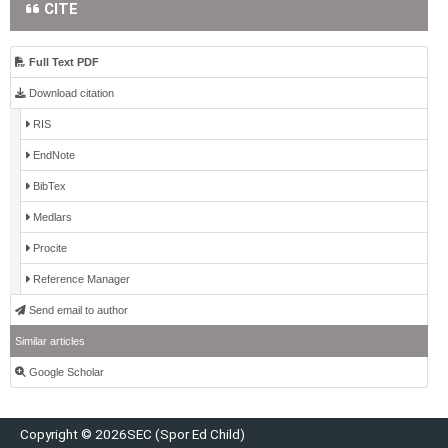
CITE
Full Text PDF
Download citation
RIS
EndNote
BibTex
Medlars
Procite
Reference Manager
Send email to author
Similar articles
Google Scholar
Copyright © 2026SEC (Spor Ed Child)