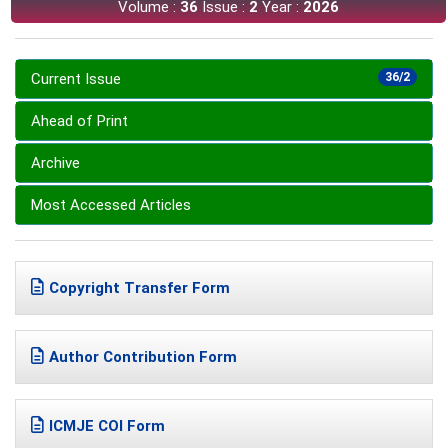
Volume :
36
Issue :
2
Year :
2026
Current Issue
36/2
Ahead of Print
Archive
Most Accessed Articles
Copyright Transfer Form
Author Contribution Form
ICMJE COI Form