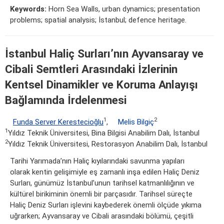
Keywords:
Horn Sea Walls, urban dynamics; presentation
problems; spatial analysis; İstanbul; defence heritage.
İstanbul Haliç Surları’nın Ayvansaray ve
Cibali Semtleri Arasındaki İzlerinin
Kentsel Dinamikler ve Koruma Anlayışı
Bağlamında İrdelenmesi
1
2
Funda Server Kerestecioğlu
,
Melis Bilgiç
1
Yıldız Teknik Üniversitesi, Bina Bilgisi Anabilim Dalı, İstanbul
2
Yıldız Teknik Üniversitesi, Restorasyon Anabilim Dalı, İstanbul
Tarihi Yarımada’nın Haliç kıyılarındaki savunma yapıları
olarak kentin gelişimiyle eş zamanlı inşa edilen Haliç Deniz
Surları, günümüz İstanbul’unun tarihsel katmanlılığının ve
kültürel birikiminin önemli bir parçasıdır. Tarihsel süreçte
Haliç Deniz Surları işlevini kaybederek önemli ölçüde yıkıma
uğrarken; Ayvansaray ve Cibali arasındaki bölümü, çeşitli