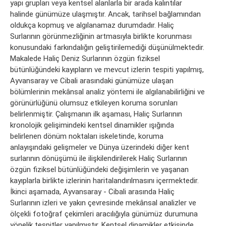
yapı grupları veya kentsel alanlarla bir arada kalıntılar
halinde günümüze ulaşmıştır. Ancak, tarihsel bağlamından
oldukça kopmuş ve algılanamaz durumdadır. Haliç
Surlarının görünmezliğinin artmasıyla birlikte korunması
konusundaki farkındalığın geliştirilemediği düşünülmektedir.
Makalede Haliç Deniz Surlarının özgün ﬁziksel
bütünlüğündeki kayıpların ve mevcut izlerin tespiti yapılmış,
Ayvansaray ve Cibali arasındaki günümüze ulaşan
bölümlerinin mekânsal analiz yöntemi ile algılanabilirliğini ve
görünürlüğünü olumsuz etkileyen koruma sorunları
belirlenmiştir. Çalışmanın ilk aşaması, Haliç Surlarının
kronolojik gelişimindeki kentsel dinamikler ışığında
belirlenen dönüm noktaları iskeletinde, koruma
anlayışındaki gelişmeler ve Dünya üzerindeki diğer kent
surlarının dönüşümü ile ilişkilendirilerek Haliç Surlarının
özgün ﬁziksel bütünlüğündeki değişimlerin ve yaşanan
kayıplarla birlikte izlerinin haritalandırılmasını içermektedir.
İkinci aşamada, Ayvansaray - Cibali arasında Haliç
Surlarının izleri ve yakın çevresinde mekânsal analizler ve
ölçekli fotoğraf çekimleri aracılığıyla günümüz durumuna
yönelik tespitler yapılmıştır. Kentsel dinamikler etkisinde