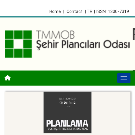
| ISSN: 1300-7319
Home
|
Contact
| TR
Togg