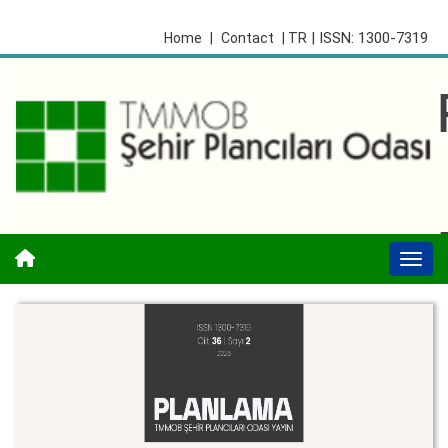
| ISSN: 1300-7319
Home
|
Contact
| TR
Togg