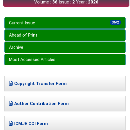
Volume :
36
Issue :
2
Year :
2026
Current Issue
36/2
Ahead of Print
Archive
Most Accessed Articles
Copyright Transfer Form
Author Contribution Form
ICMJE COI Form