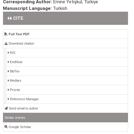
Corresponding Author:
Emine Yetişkul, Türkiye
Manuscript Language:
Turkish
CITE
Full Text PDF
Download citation
RIS
EndNote
BibTex
Medlars
Procite
Reference Manager
Send email to author
Similar articles
Google Scholar