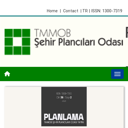
| ISSN: 1300-7319
Home
|
Contact
| TR
Togg