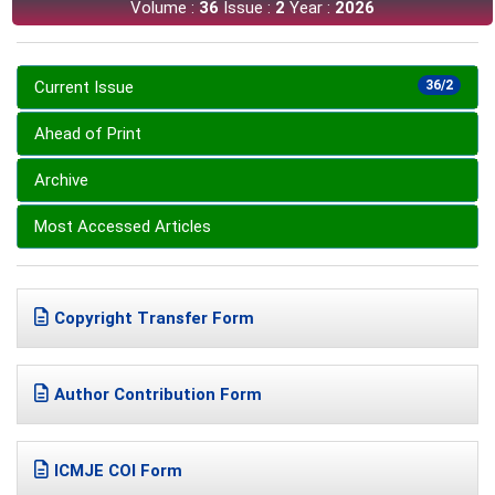
Volume :
36
Issue :
2
Year :
2026
Current Issue
36/2
Ahead of Print
Archive
Most Accessed Articles
Copyright Transfer Form
Author Contribution Form
ICMJE COI Form