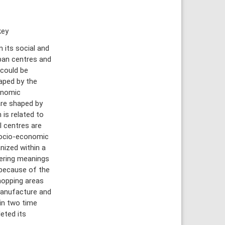
key
 its social and
ban centres and
could be
haped by the
onomic
are shaped by
is related to
l centres are
socio-economic
nized within a
ltering meanings
 because of the
hopping areas
manufacture and
 in two time
eted its