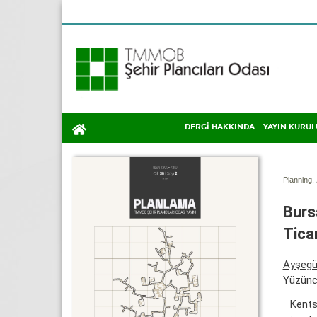
DERGİ HAKKINDA
YAYIN KURUL
Planning. 
Burs
Tica
Ayşegül
Yüzüncü
Kents