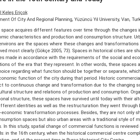
 Keleş Eriçok
ent Of City And Regional Planning, Yüzüncü Yıl University, Van, Tur
 space acquires different features over time through the changes in
mic characteristics and production and consumption structure. Ur
 environs are the spaces where these changes and transformations 
ved most clearly (Gökçe 2005, 73). Spaces in historical cities are s
es made in accordance with the requirements of the social and ec
tions of the era that they represent. In other words, these spaces 
hoice regarding what function should be together or separate, which 
conomic function of the city during that period. Historic commercia
ct to continuous change and transformation due to the changing 
ultural structure and relations of production and consumption. Orga
tional structure, these spaces have survived until today with their a
ifferent identities as well as the restructuration they went through
-economic transformation processes. Besides, they are not only s
nsumption spaces but also urban areas with a traditional style of 
s. In this study, spatial change of commercial functions is reviewed
ds: in the 16th century, when the historical commercial centre compl
tion, and at the present time in Bursa Historical City Centre.