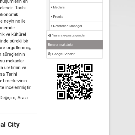
önüşümlerin en
eridir. Tarihi
Medlars
 ekonomik
Procite
e neyin ne ile
Reference Manager
 dönemde
ik ve kültürel
Yazara e-posta gönder
inde sürekli bir
Benzer makaleler
re örgütlenmiş,
 süreçlerinin
Google Scholar
nusu mekanlar
da üretimin ve
sa Tarihi
ret merkezinin
e incelenmiştir.
 Değişim, Arazi
al City