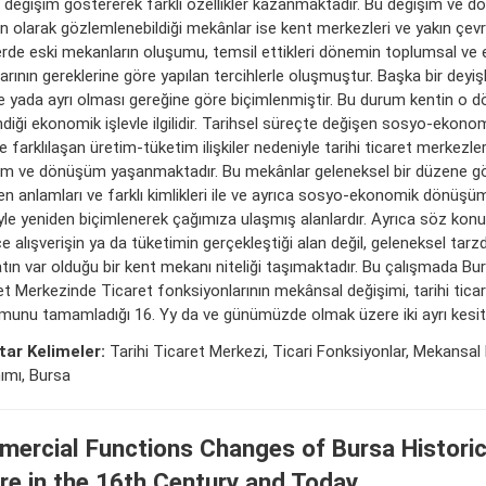
e değişim göstererek farklı özellikler kazanmaktadır. Bu değişim ve d
in olarak gözlemlenebildiği mekânlar ise kent merkezleri ve yakın çevrel
erde eski mekanların oluşumu, temsil ettikleri dönemin toplumsal ve
arının gereklerine göre yapılan tercihlerle oluşmuştur. Başka bir deyişl
kte yada ayrı olması gereğine göre biçimlenmiştir. Bu durum kentin o
diği ekonomik işlevle ilgilidir. Tarihsel süreçte değişen sosyo-ekonom
e farklılaşan üretim-tüketim ilişkiler nedeniyle tarihi ticaret merkezler
im ve dönüşüm yaşanmaktadır. Bu mekânlar geleneksel bir düzene gö
en anlamları ve farklı kimlikleri ile ve ayrıca sosyo-ekonomik dönüşüm
iyle yeniden biçimlenerek çağımıza ulaşmış alanlardır. Ayrıca söz ko
 alışverişin ya da tüketimin gerçekleştiği alan değil, geleneksel tarz
tın var olduğu bir kent mekanı niteliği taşımaktadır. Bu çalışmada Bur
et Merkezinde Ticaret fonksiyonlarının mekânsal değişimi, tarihi tica
munu tamamladığı 16. Yy da ve günümüzde olmak üzere iki ayrı kesitt
ar Kelimeler:
Tarihi Ticaret Merkezi, Ticari Fonksiyonlar, Mekansal
nımı, Bursa
ercial Functions Changes of Bursa Historic
re in the 16th Century and Today