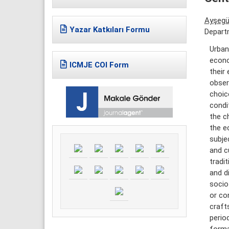
Ayşegül
Yazar Katkıları Formu
Departm
Urban
econo
ICMJE COI Form
their
obser
choic
condi
the c
the e
subje
and c
tradi
and d
socio
or co
craft
perio
forma