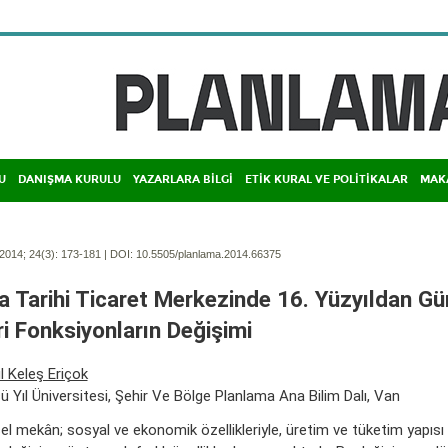
U
DANIŞMA KURULU
YAZARLARA BİLGİ
ETİK KURAL VE POLİTİKALAR
MAK
2014; 24(3):
173-181 | DOI:
10.5505/planlama.2014.66375
a Tarihi Ticaret Merkezinde 16. Yüzyıldan 
ri Fonksiyonların Değişimi
 Keleş Eriçok
 Yıl Üniversitesi, Şehir Ve Bölge Planlama Ana Bilim Dalı, Van
el mekân; sosyal ve ekonomik özellikleriyle, üretim ve tüketim yapısı