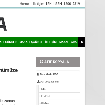
| ISSN: 1300-7319
Home
|
İletişim
| EN
ALE GÖNDER
MAKALE ÇAĞRISI
İLETİŞİM
MAKALE ARA
EN
ATIF KOPYALA
Günümüze
Tam Metin PDF
Atıf dosyası indir
RIS
EndNote
 ile zaman
BibTex