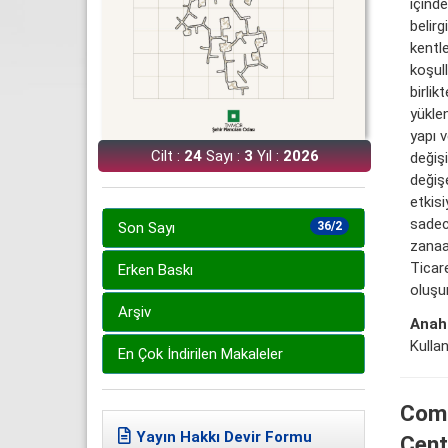
içind
belirg
kentl
koşull
birli
yüklen
yapı v
Cilt :
24
Sayı :
3
Yıl :
2026
değiş
değiş
etkis
sadece
Son Sayı
36/2
zanaa
Ticar
Erken Baskı
oluşu
Arşiv
Anaht
Kulla
En Çok İndirilen Makaleler
Comm
Yayın Hakkı Devir Formu
Cent