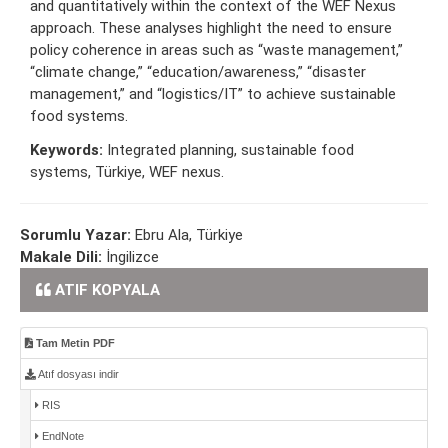
and quantitatively within the context of the WEF Nexus
approach. These analyses highlight the need to ensure
policy coherence in areas such as “waste management,”
“climate change,” “education/awareness,” “disaster
management,” and “logistics/IT” to achieve sustainable
food systems.
Keywords:
Integrated planning, sustainable food
systems, Türkiye, WEF nexus.
Sorumlu Yazar:
Ebru Ala, Türkiye
Makale Dili:
İngilizce
ATIF KOPYALA
Tam Metin PDF
Atıf dosyası indir
RIS
EndNote