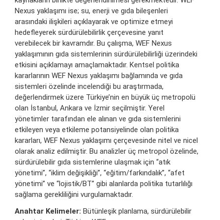
kaynakların birlikte değerlendirilmesi gerekmektedir. WEF
Nexus yaklaşımı ise; su, enerji ve gıda bileşenleri
arasındaki ilişkileri açıklayarak ve optimize etmeyi
hedefleyerek sürdürülebilirlik çerçevesine yanıt
verebilecek bir kavramdır. Bu çalışma, WEF Nexus
yaklaşımının gıda sistemlerinin sürdürülebilirliği üzerindeki
etkisini açıklamayı amaçlamaktadır. Kentsel politika
kararlarının WEF Nexus yaklaşımı bağlamında ve gıda
sistemleri özelinde incelendiği bu araştırmada,
değerlendirmek üzere Türkiye’nin en büyük üç metropolü
olan İstanbul, Ankara ve İzmir seçilmiştir. Yerel
yönetimler tarafından ele alınan ve gıda sistemlerini
etkileyen veya etkileme potansiyelinde olan politika
kararları, WEF Nexus yaklaşımı çerçevesinde nitel ve nicel
olarak analiz edilmiştir. Bu analizler üç metropol özelinde,
sürdürülebilir gıda sistemlerine ulaşmak için “atık
yönetimi”, “iklim değişikliği”, “eğitim/farkındalık”, “afet
yönetimi” ve “lojistik/BT” gibi alanlarda politika tutarlılığı
sağlama gerekliliğini vurgulamaktadır.
Anahtar Kelimeler:
Bütünleşik planlama, sürdürülebilir