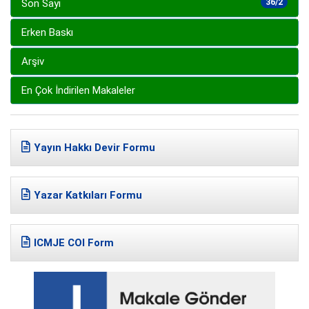
Son Sayı
36/2
Erken Baskı
Arşiv
En Çok İndirilen Makaleler
Yayın Hakkı Devir Formu
Yazar Katkıları Formu
ICMJE COI Form