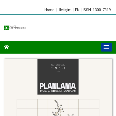
| ISSN: 1300-7319
Home
|
İletişim
| EN
Togg
navi