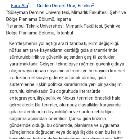
1
2
Ebru Ala
,
Gülden Demet Oruç Ertekin
1
Süleyman Demirel Üniversitesi, Mimarlık Fakültesi, Şehir ve
Bölge Planlama Bölümü, Isparta
2
İstanbul Teknik Üniversitesi, Mimarlık Fakültesi, Şehir ve
Bölge Planlama Bölümü, İstanbul
Kentleşmenin yol açtığı arazi tahribatı, iklim değişikliği,
nüfus artışı ve kaynakların kısıtlılığı gıda sistemlerinde
sürdürülebilirlik ve güvenlik açısından çeşitli zorluklar
yaratmaktadır. Gelişen teknolojiye rağmen güvenli gıdaya
ulaşamayan insan sayısının artması ve bu sayının küresel
zorlukların etkisiyle giderek artacak olması, gıda
sistemlerine ilişkin politika kararlarında yeni bir yaklaşımı
zorunlu kılmaktadır. Bu doğrultuda literatürde
entegrasyon, ilişkisellik ve Nexus terimleri öncelikli hale
gelmektedir. Bu terimler, olumsuz dışsallıklar karşısında
gıda sistemlerinin dayanıklılığını ve sürdürülebilirliğini
sağlama açısından önemlidir. Çünkü gıda krizinin
gündemde olduğu bu dönemde, planlama ve uygulama
süreçlerinde doğrudan veya dolaylı ilişkide olan bu kısıtlı