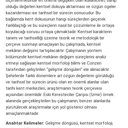
biçimlenmesinde en önemli değişken olan kullanıcının, sahip
olduğu değerleri kentsel dokuya aktarması ve özgün ögeler
kazandırması ise tarihsel bir sürecin sonucudur. Bu
bağlamda kent dokusunun hangi süreçlerden geçerek
farklılaştığı ve bu süreçlerin nasıl bir çözümleme ile ortaya
koyulacağı sorusu ortaya çıkmaktadır. Kentsel karakterin
tanımı ve tarihselliği üzerine teorik ve metodolojik bir
çerçeve sunmayı amaçlayan bu çalışmada, kentsel
mekânın değişimi tartışılacaktır. Çalışmanın yöntem
bölümünde kentsel mekânın değişim süreçlerini analiz
etmeyi sağlayan kentsel morfoloji bilimi ve Conzen
tarafından geliştirilen “gelişme döngüleri” ele alınacaktır.
Şehirlerde farklı dönemlere ait özgün değerlerin görüldüğü
ve tarihsel bir sürecin ürünü olan en önemli alanlar olan
tarihi kent merkezleri, araştırmanın teorik çerçevesi
açısından önemlidir. Eski Keresteciler Çarşısı (İzmir) örnek
alanında gerçekleştirilen bu çalışmanın, benzer alanlarda
yürütülecek araştırmalar için yol gösterici olması
amaçlanmaktadır.
Anahtar Kelimeler:
Gelişme döngüsü, kentsel morfoloji;