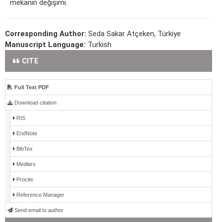
mekanın değişimi.
Corresponding Author:
Seda Sakar Atçeken, Türkiye
Manuscript Language:
Turkish
CITE
Full Text PDF
Download citation
RIS
EndNote
BibTex
Medlars
Procite
Reference Manager
Send email to author