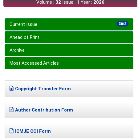
Volume :
32
Issue :
1
Year :
2026
Current Issue
36/2
Ahead of Print
Archive
Most Accessed Articles
Copyright Transfer Form
Author Contribution Form
ICMJE COI Form