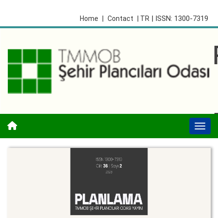
| ISSN: 1300-7319
Home
|
Contact
| TR
Togg