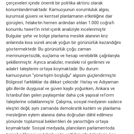
çerçeveleri içinde önemli bir politika aktörü olarak
konumlandırmaktadır. Kamuoyunun sorumluluk algısı,
kurumsal güveni ve kentsel planlamanın etkinliğine dair
görüşleri, felaketin hemen ardından atılan 1.000 coğrafi
konumlu tweet’in nitel içerik analiziyle incelenmiştir.
Bulgular şehir ve bölge planlama meslek alanının kriz
anlarında kısa süreli ancak yoğun bir görünürlük kazandığını
göstermektedir. Bu görünürlük çoğu zaman
memnuniyetsizlik, suçlama ve hesap verebilirlik çağrılarıyla
şekillenmiştir. Ayrıca analizler, mesleki rol gerilimini ve
adalet taleplerini ortaya koymaktadır. Bu durum
kamuoyunun “yönetişim boşluğu” algısını güçlendirmiştir.
Bölgesel farklılıklar da dikkat çekicidir: Hatay ve Adıyaman
gibi illerde duygusal ve güven kaybı yoğunken, Ankara ve
İstanbul’dan gelen paylaşımlar daha çok yapısal reform
taleplerine odaklanmıştır. Çalışma, sosyal medyanın sadece
eleştiri değil, aynı zamanda demokratik katılım ve planlama
mesleğinin eylem alanına daha doğrudan dâhil edilmesi
yönünde toplumsal beklentileri de yansıttığını ortaya
koymaktadır. Sosyal medyada, plancıların parlamentoda