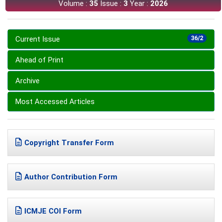
Volume :
35
Issue :
3
Year :
2026
Current Issue
36/2
Ahead of Print
Archive
Most Accessed Articles
Copyright Transfer Form
Author Contribution Form
ICMJE COI Form