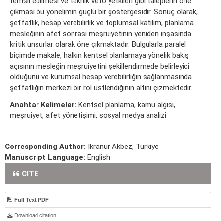
temsil edilmesi ve teknik veto yetkileri gibi taleplerin öne
çıkması bu yönelimin güçlü bir göstergesidir. Sonuç olarak,
şeffaflık, hesap verebilirlik ve toplumsal katılım, planlama
mesleğinin afet sonrası meşruiyetinin yeniden inşasında
kritik unsurlar olarak öne çıkmaktadır. Bulgularla paralel
biçimde makale, halkın kentsel planlamaya yönelik bakış
açısının mesleğin meşruiyetini şekillendirmede belirleyici
olduğunu ve kurumsal hesap verebilirliğin sağlanmasında
şeffaflığın merkezi bir rol üstlendiğinin altını çizmektedir.
Anahtar Kelimeler:
Kentsel planlama, kamu algısı,
meşruiyet, afet yönetişimi, sosyal medya analizi
Corresponding Author:
İkranur Akbez, Türkiye
Manuscript Language:
English
CITE
Full Text PDF
Download citation