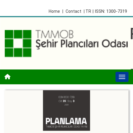
| ISSN: 1300-7319
Home
|
Contact
| TR
Togg