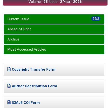
Volume :
25
Issue :
2
Year :
2026
Current Issue
36/2
Ahead of Print
Archive
Most Accessed Articles
Copyright Transfer Form
Author Contribution Form
ICMJE COI Form