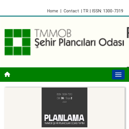
| ISSN: 1300-7319
Home
|
Contact
| TR
Togg