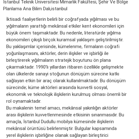
İstanbul Teknik Üniversitesi Mimarlık Fakültesi, Şehir Ve Bölge
Planlama Ana Bilim Dalı,i̇stanbul
İktisadi faaliyetlerin belirli bir coğrafyada yığılması ve bu
yığılmaların yarattığı mekânsal etkiler kent ekonomileri için
büyük önem taşımaktadır. Bu nedenle, literatürde yığılma
ekonomileri çıkışlı birçok kuramsal yaklaşım geliştirilmiştir.
Bu yaklaşımlar içerisinde, kümelenme, firmaların coğrafi
yoğunlaşmasını, aktörler, derin ilişkiler ve işbirliği ile
birleştirerek yığılmaların stratejik boyutunu ön plana
çıkarmaktadır. 1990’lı yıllardan itibaren özellikle gelişmekte
olan ülkelerde sanayi stoğunun dönüşüm sürecine katkı
sağlayan etkin bir araç olarak kullanılmaktadır. Bu dönüşüm
sürecinde; küme aktörleri arasında kuvvetli sosyal,
ekonomik ve teknolojik ilişkilerin kurulmuş olması önemli bir
rol oynamaktadır.
Bu makalenin temel amacı, mekânsal yakınlığın aktörler
arası ilişkilerin kuvvetlenmesinde etkisinin sınanmasıdır. Bu
amaçla, İstanbul Dudullu mobilya kümesinde ilişkilerin
mekânsal örüntüsü belirlenmiştir. Bulgular kapsamında
yerel ilişkilerin işbirliğine olanak sağlayan birleştirici