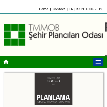
| ISSN: 1300-7319
Home
|
Contact
| TR
Togg