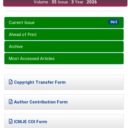
Volume :
35
Issue :
3
Year :
2026
Current Issue
36/2
Ahead of Print
Archive
Most Accessed Articles
Copyright Transfer Form
Author Contribution Form
ICMJE COI Form