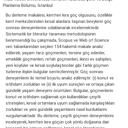
Planlama Bölümü, İstanbul
Bu derleme makalesi, kentten kıra göç olgusunu, özellikle
kent merkezlerinden kırsal alanlara taşınan bireylerin göç
sonrası deneyimlerine odaklanarak incelemektedir.
Sistematik bir literatür taraması metodolojisinin
benimsendiği bu çalışmada, Scopus ve Web of Science
veri tabanlarından seçilen 154 hakemli makale analiz
edilerek; yaşam tarzı göçmenleri, tersine göç edenler,
emeklilik göçmenleri, refah göçmenleri, ikinci ev sahipleri,
yeni köylüler ve kırsal soylulaştırıcılar gibi farklı göçmen
türlerine ilişkin bulgular sentezlenmiştir. Göç sonrası
deneyimlerin iki temel boyutu analiz edilmiştir: (i) konut ve
istihdam zorlukları ve (ii) ilk uyum süreçleri ve ortaya çıkan
gündelik yaşam deneyimi örüntüleri. Bulgular, göçmenlerin
konut ve istihdam sağlamak için kullandıkları çeşitli
stratejileri, kırsal ortamlara uyum sağlamada karşılaştıkları
zorlukları ve yeni gündelik yaşamlarını nasıl kurduklarını
vurgulamaktadır. Bu derleme, çeşitli göçmen deneyimlerini
inceleyerek, kentten kıra göçün çok yönlü doğasına dair