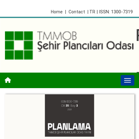
| ISSN: 1300-7319
Home
|
Contact
| TR
Togg