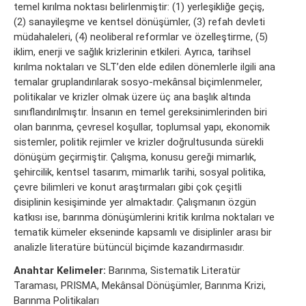
temel kırılma noktası belirlenmiştir: (1) yerleşikliğe geçiş,
(2) sanayileşme ve kentsel dönüşümler, (3) refah devleti
müdahaleleri, (4) neoliberal reformlar ve özelleştirme, (5)
iklim, enerji ve sağlık krizlerinin etkileri. Ayrıca, tarihsel
kırılma noktaları ve SLT’den elde edilen dönemlerle ilgili ana
temalar gruplandırılarak sosyo-mekânsal biçimlenmeler,
politikalar ve krizler olmak üzere üç ana başlık altında
sınıflandırılmıştır. İnsanın en temel gereksinimlerinden biri
olan barınma, çevresel koşullar, toplumsal yapı, ekonomik
sistemler, politik rejimler ve krizler doğrultusunda sürekli
dönüşüm geçirmiştir. Çalışma, konusu gereği mimarlık,
şehircilik, kentsel tasarım, mimarlık tarihi, sosyal politika,
çevre bilimleri ve konut araştırmaları gibi çok çeşitli
disiplinin kesişiminde yer almaktadır. Çalışmanın özgün
katkısı ise, barınma dönüşümlerini kritik kırılma noktaları ve
tematik kümeler ekseninde kapsamlı ve disiplinler arası bir
analizle literatüre bütüncül biçimde kazandırmasıdır.
Anahtar Kelimeler:
Barınma, Sistematik Literatür
Taraması, PRISMA, Mekânsal Dönüşümler, Barınma Krizi,
Barınma Politikaları