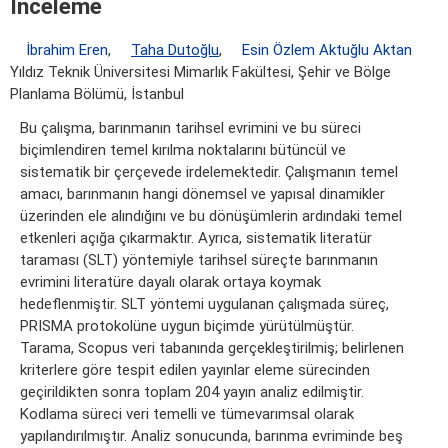
İnceleme
İbrahim Eren
,
Taha Dutoğlu
,
Esin Özlem Aktuğlu Aktan
Yıldız Teknik Üniversitesi Mimarlık Fakültesi, Şehir ve Bölge
Planlama Bölümü, İstanbul
Bu çalışma, barınmanın tarihsel evrimini ve bu süreci
biçimlendiren temel kırılma noktalarını bütüncül ve
sistematik bir çerçevede irdelemektedir. Çalışmanın temel
amacı, barınmanın hangi dönemsel ve yapısal dinamikler
üzerinden ele alındığını ve bu dönüşümlerin ardındaki temel
etkenleri açığa çıkarmaktır. Ayrıca, sistematik literatür
taraması (SLT) yöntemiyle tarihsel süreçte barınmanın
evrimini literatüre dayalı olarak ortaya koymak
hedeflenmiştir. SLT yöntemi uygulanan çalışmada süreç,
PRISMA protokolüne uygun biçimde yürütülmüştür.
Tarama, Scopus veri tabanında gerçekleştirilmiş; belirlenen
kriterlere göre tespit edilen yayınlar eleme sürecinden
geçirildikten sonra toplam 204 yayın analiz edilmiştir.
Kodlama süreci veri temelli ve tümevarımsal olarak
yapılandırılmıştır. Analiz sonucunda, barınma evriminde beş