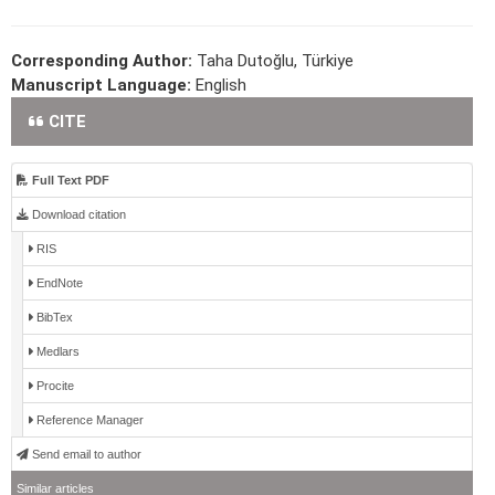
Corresponding Author:
Taha Dutoğlu, Türkiye
Manuscript Language:
English
CITE
Full Text PDF
Download citation
RIS
EndNote
BibTex
Medlars
Procite
Reference Manager
Send email to author
Similar articles