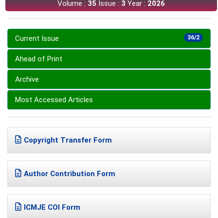
Volume :
35
Issue :
3
Year :
2026
Current Issue
36/2
Ahead of Print
Archive
Most Accessed Articles
Copyright Transfer Form
Author Contribution Form
ICMJE COI Form