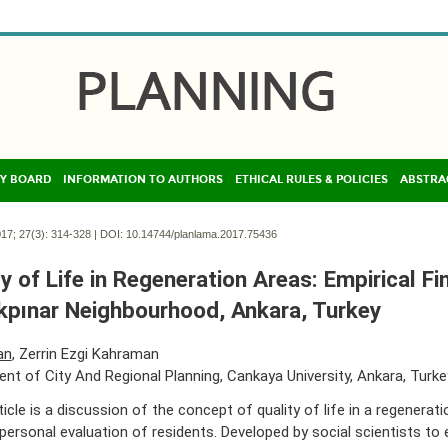
Y BOARD
INFORMATION TO AUTHORS
ETHICAL RULES & POLICIES
ABSTRA
17; 27(3):
314-328 | DOI:
10.14744/planlama.2017.75436
ty of Life in Regeneration Areas: Empirical F
kpınar Neighbourhood, Ankara, Turkey
an
, Zerrin Ezgi Kahraman
nt of City And Regional Planning, Cankaya University, Ankara, Turke
ticle is a discussion of the concept of quality of life in a regenerat
personal evaluation of residents. Developed by social scientists to 