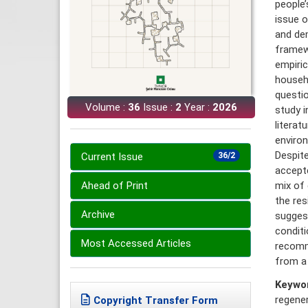
people’
issue o
and de
framewo
empiric
househo
questio
Volume :
36
Issue :
2
Year :
2026
study i
literat
environ
Despite
Current Issue
36/2
accepte
mix of 
Ahead of Print
the res
Archive
suggest
conditi
Most Accessed Articles
recomme
from a 
Keywo
regener
Copyright Transfer Form