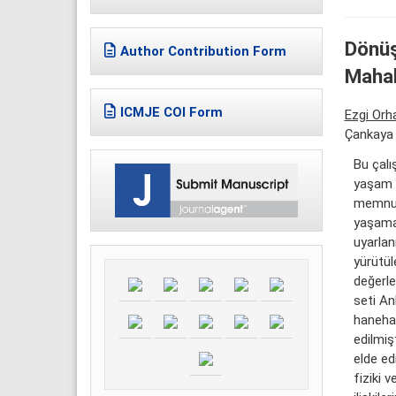
Dönüş
Author Contribution Form
Mahal
ICMJE COI Form
Ezgi Orh
Çankaya 
Bu çalı
yaşam k
memnuni
yaşama 
uyarla
yürütül
değerle
seti An
hanehal
edilmiş
elde ed
fiziki 