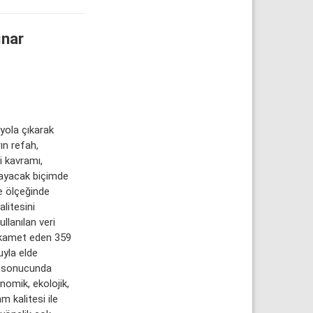
ınar
yola çıkarak
ın refah,
i kavramı,
ılayacak biçimde
e ölçeğinde
litesini
llanılan veri
 ikamet eden 359
uyla elde
sı sonucunda
nomik, ekolojik,
m kalitesi ile