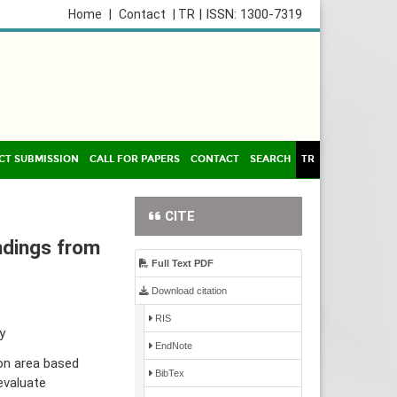
| ISSN: 1300-7319
Home
|
Contact
| TR
CT SUBMISSION
CALL FOR PAPERS
CONTACT
SEARCH
TR
CITE
indings from
Full Text PDF
Download citation
RIS
y
EndNote
ion area based
BibTex
evaluate