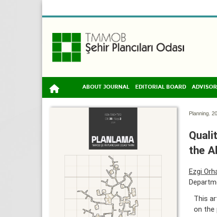
ABOUT JOURNAL
EDITORIAL BOARD
ADVISOR
Planning. 20
Quali
the A
Ezgi Orh
Departme
This ar
on the 