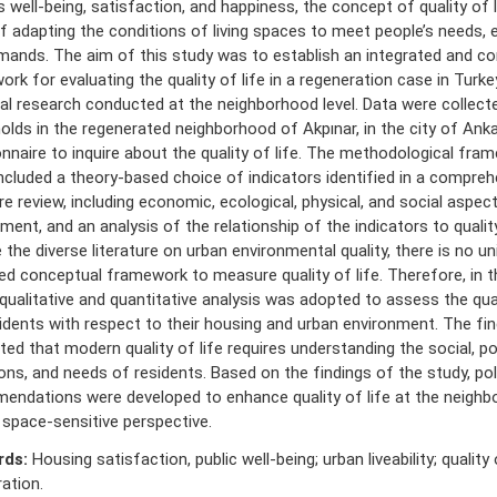
s well-being, satisfaction, and happiness, the concept of quality of l
f adapting the conditions of living spaces to meet people’s needs, 
mands. The aim of this study was to establish an integrated and c
rk for evaluating the quality of life in a regeneration case in Turk
al research conducted at the neighborhood level. Data were collec
lds in the regenerated neighborhood of Akpınar, in the city of Anka
nnaire to inquire about the quality of life. The methodological fra
ncluded a theory-based choice of indicators identified in a compreh
ure review, including economic, ecological, physical, and social aspec
ment, and an analysis of the relationship of the indicators to quality
 the diverse literature on urban environmental quality, there is no un
d conceptual framework to measure quality of life. Therefore, in th
qualitative and quantitative analysis was adopted to assess the qual
idents with respect to their housing and urban environment. The fin
ed that modern quality of life requires understanding the social, poli
ons, and needs of residents. Based on the findings of the study, pol
ndations were developed to enhance quality of life at the neighbo
space-sensitive perspective.
rds:
Housing satisfaction, public well-being; urban liveability; quality o
ation.