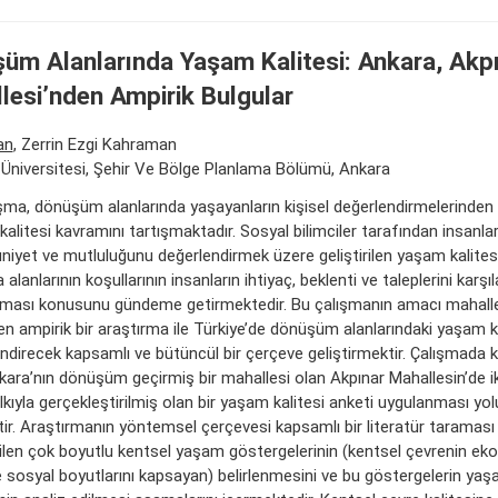
üm Alanlarında Yaşam Kalitesi: Ankara, Akp
lesi’nden Ampirik Bulgular
an
, Zerrin Ezgi Kahraman
Üniversitesi, Şehir Ve Bölge Planlama Bölümü, Ankara
şma, dönüşüm alanlarında yaşayanların kişisel değerlendirmelerinden 
alitesi kavramını tartışmaktadır. Sosyal bilimciler tarafından insanlar
yet ve mutluluğunu değerlendirmek üzere geliştirilen yaşam kalites
alanlarının koşullarının insanların ihtiyaç, beklenti ve taleplerini karş
nması konusunu gündeme getirmektedir. Bu çalışmanın amacı mahall
en ampirik bir araştırma ile Türkiye’de dönüşüm alanlarındaki yaşam ka
ndirecek kapsamlı ve bütüncül bir çerçeve geliştirmektir. Çalışmada ku
kara’nın dönüşüm geçirmiş bir mahallesi olan Akpınar Mahallesin’de
kıyla gerçekleştirilmiş olan bir yaşam kalitesi anketi uygulanması yol
tir. Araştırmanın yöntemsel çerçevesi kapsamlı bir literatür tarama
ilen çok boyutlu kentsel yaşam göstergelerinin (kentsel çevrenin eko
ve sosyal boyutlarını kapsayan) belirlenmesini ve bu göstergelerin yaşa