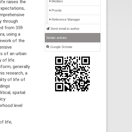
ife raises the
Medlars
expectations,
Procite
omprehensive
Reference Manager
ey through
ted from 359
Send email to author
ra, using a
Similar articles
mework of the
ensive
Google Scholar
ts of an urban
 of life.
iform, generally
is research, a
ity of life of
dings
tical, spatial
icy
rhood level
f life;