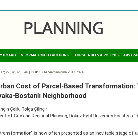
Y BOARD
INFORMATION TO AUTHORS
ETHICAL RULES & POLICIES
ABSTRA
17; 27(3):
329-346 | DOI:
10.14744/planlama.2017.73745
rban Cost of Parcel-Based Transformation:
yaka-Bostanlı Neighborhood
ngin Çelik
, Tolga Çilingir
nt of City and Regional Planning, Dokuz Eylül University Faculty of A
transformation” is now often presented as an inevitable stage of u