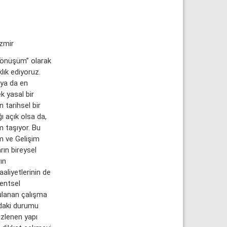
İzmir
 dönüşüm” olarak
lık ediyoruz.
 ya da en
 yasal bir
 tarihsel bir
 açık olsa da,
 taşıyor. Bu
m ve Gelişim
ın bireysel
ın
liyetlerinin de
entsel
gulanan çalışma
’daki durumu
izlenen yapı