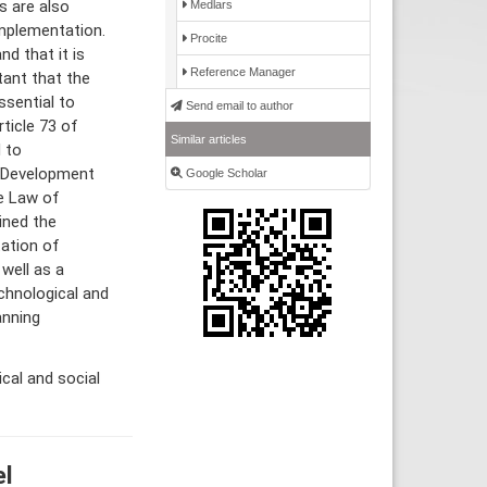
s are also
Medlars
implementation.
Procite
nd that it is
Reference Manager
tant that the
ssential to
Send email to author
ticle 73 of
Similar articles
 to
g Development
Google Scholar
e Law of
ined the
ation of
well as a
echnological and
anning
cal and social
el