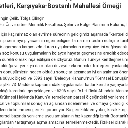
etleri, Karşıyaka-Bostanlı Mahallesi Örneği
ngin Çelik
, Tolga Çilingir
ül Üniversitesi Mimarlık Fakültesi, Şehir ve Bölge Planlama Bölümü, 
 için kaçınılmaz olan evrilme sürecinin geldiğimiz aşamada “kentsel
nıp sermaye piyasasının egemenliğine tamamen teslim edilişine tanık
ir aşamada karşımızda duran uygulamaların meşruiyetini sağlayacak
 söz konusu uygulamaların kolayca hayata geçmesine aracılık edecek
 sürekli olarak inşa edilişini de izliyoruz. Bunun Türkiye kentleşmesinin
olduğu ve yerel ya da makro düzeyde ekonomik stratejilere yaslandığı
 dönüşümlerin neden olduğu sonuçlar açısından iyi anlaşılması önem
 büyük ölçekli ve 5393 sayılı “Belediye Kanunu”nun “Kentsel Dönüşü
başlıklı 73. Maddesi kapsamındaki uygulamalar kadar kentte yaşayanlar
aldığı kararlarla gerçekleşen ve 6306 sayılı “Afet Riski Altındaki Alanlar
rülmesi Hakkında Kanun”a temellenen parsel ölçeğindeki yenileme faa
l ve toplumsal sonuçları açısından irdelenmesi ve ortaya çıkardığı k
lerin belirlenmesi gerekli görünüyor. Bu gereklilikten yola çıkarak kur
arsel bazında yenileme uygulamalarının hız kazandığı İzmir Bostanlı
açılardan tartışmaya açma amacına temellenmektedir. Fiziksel olarak 