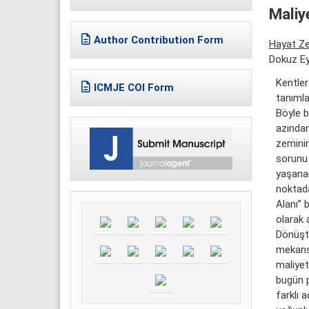
Maliy
Author Contribution Form
Hayat Ze
Dokuz Eyl
Kentler
ICMJE COI Form
tanımla
Böyle b
azından
zeminin
sorunu 
yaşanan
noktada
Alanı” 
olarak 
Dönüştü
mekansa
maliyet
bugün p
farklı 