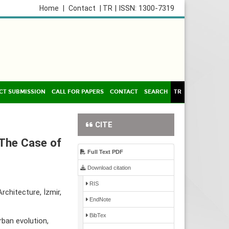
| ISSN: 1300-7319
Home
|
Contact
| TR
CT SUBMISSION
CALL FOR PAPERS
CONTACT
SEARCH
TR
CITE
 The Case of
Full Text PDF
Download citation
RIS
rchitecture, İzmir,
EndNote
BibTex
rban evolution,