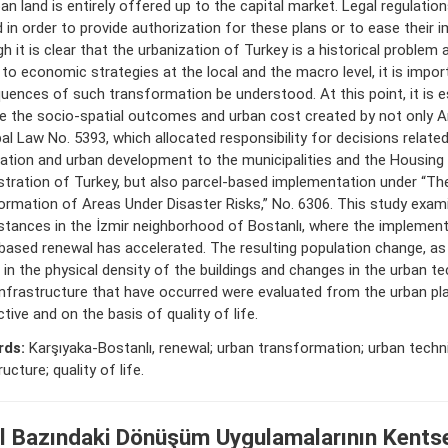
an land is entirely offered up to the capital market. Legal regulation
 in order to provide authorization for these plans or to ease their 
h it is clear that the urbanization of Turkey is a historical problem a
 to economic strategies at the local and the macro level, it is impor
ences of such transformation be understood. At this point, it is e
 the socio-spatial outcomes and urban cost created by not only Ar
al Law No. 5393, which allocated responsibility for decisions related
zation and urban development to the municipalities and the Housin
tration of Turkey, but also parcel-based implementation under “Th
rmation of Areas Under Disaster Risks,” No. 6306. This study exam
tances in the İzmir neighborhood of Bostanlı, where the implement
based renewal has accelerated. The resulting population change, as 
in the physical density of the buildings and changes in the urban t
infrastructure that have occurred were evaluated from the urban pl
tive and on the basis of quality of life.
rds:
Karşıyaka-Bostanlı, renewal; urban transformation; urban techni
ucture; quality of life.
l Bazındaki Dönüşüm Uygulamalarının Kents