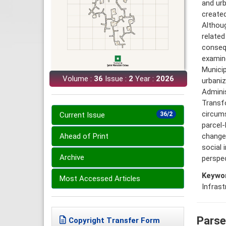
and urb
created
Althoug
related
consequ
examine
Municip
Volume :
36
Issue :
2
Year :
2026
urbani
Adminis
Transfo
circums
Current Issue
36/2
parcel-
change 
Ahead of Print
social 
Archive
perspec
Keywo
Most Accessed Articles
Infrastr
Parse
Copyright Transfer Form