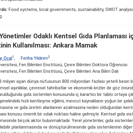
rds:
Food systems, local governments, sustainability, SWOT analysi
g.
 Yönetimler Odaklı Kentsel Gıda Planlaması i
zinin Kullanılması: Ankara Mamak
1
2
r Öcal
,
Feriha Yıldırım
versitesi, Fen Bilimleri Enstitüsü, Çevre Bilimleri Doktora Öğrencisi
versitesi, Fen Bilimleri Enstitüsü, Çevre Bilimleri Ana Bilim Dalı
 milyarı aşan dünya nüfusunun 800 milyondan fazlası yeterli besin
limsel aşırılıklar, çevresel tahribatlar ve ekonomik krizler de göz önün
rulduğunda gıda sistemleri konusunda iç karartıcı bir tablo ortaya çı
enelindeki hızlı kentleşme eğilimi, mevcut kaynakların yoğun bir şekil
lmasına ve gıda üretim alanlarının azalmasına neden olduğundan kent
ası konusu önemli bir odak noktası haline gelmiştir. Kentsel gıda sis
nmesinde birçok aktör bulunmaktadır. Yerel yönetimler, gıda sistemler
lebilir planlanmasında ve dönüştürülmesinde gıda sistemlerinin diğer 