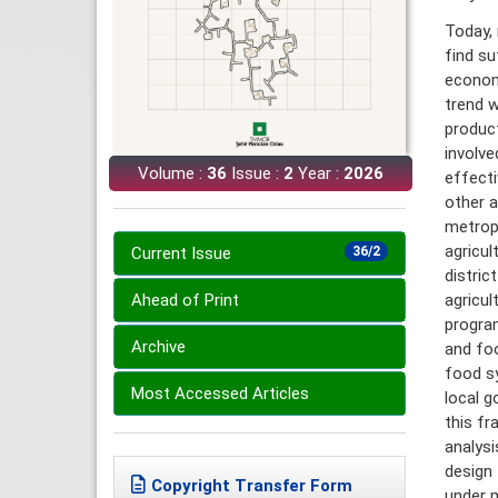
Today, 
find su
economi
trend w
product
involve
Volume :
36
Issue :
2
Year :
2026
effect
other a
metropo
agricul
Current Issue
36/2
distric
agricul
Ahead of Print
program
Archive
and foo
food sy
Most Accessed Articles
local g
this fr
analys
design 
Copyright Transfer Form
under m