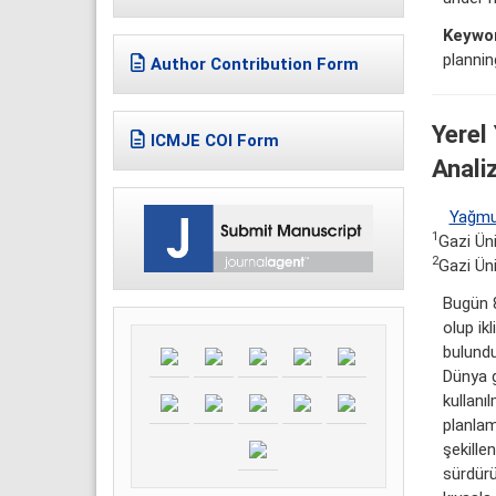
Keywo
plannin
Author Contribution Form
Yerel
ICMJE COI Form
Anali
Yağmu
1
Gazi Üni
2
Gazi Üni
Bugün 8
olup ik
bulundu
Dünya g
kullanı
planlam
şekille
sürdürü