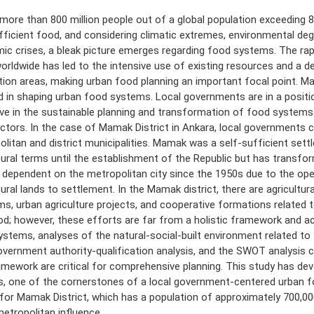
more than 800 million people out of a global population exceeding 8 
fficient food, and considering climatic extremes, environmental deg
c crises, a bleak picture emerges regarding food systems. The rap
orldwide has led to the intensive use of existing resources and a d
ion areas, making urban food planning an important focal point. M
d in shaping urban food systems. Local governments are in a posit
ive in the sustainable planning and transformation of food system
ctors. In the case of Mamak District in Ankara, local governments 
litan and district municipalities. Mamak was a self-sufficient sett
tural terms until the establishment of the Republic but has transfo
t dependent on the metropolitan city since the 1950s due to the op
tural lands to settlement. In the Mamak district, there are agricultur
s, urban agriculture projects, and cooperative formations related t
d; however, these efforts are far from a holistic framework and ac
stems, analyses of the natural-social-built environment related to
overnment authority-qualification analysis, and the SWOT analysis c
amework are critical for comprehensive planning. This study has d
is, one of the cornerstones of a local government-centered urban 
for Mamak District, which has a population of approximately 700,000
etropolitan influence.