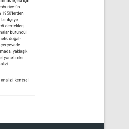
amak İlçesi için
mhuriyet’in
n 1950’lerden
bir ilçeye
i destekleri,
şmalar bütüncül
nelik doğal-
bu çerçevede
şmada, yaklaşık
el yönetimler
alizi
 analizi, kentsel