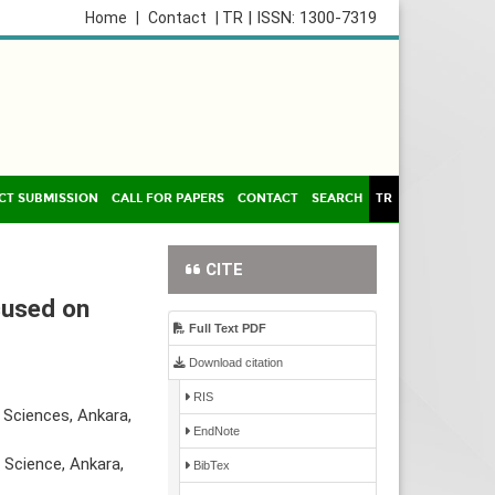
| ISSN: 1300-7319
Home
|
Contact
| TR
CT SUBMISSION
CALL FOR PAPERS
CONTACT
SEARCH
TR
CITE
cused on
Full Text PDF
Download citation
RIS
 Sciences, Ankara,
EndNote
 Science, Ankara,
BibTex