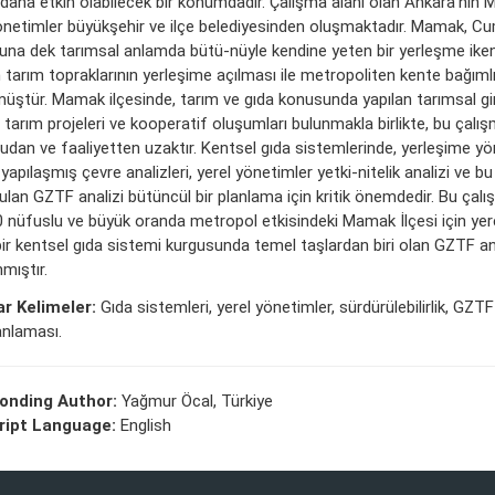
 daha etkin olabilecek bir konumdadır. Çalışma alanı olan Ankara’nın M
önetimler büyükşehir ve ilçe belediyesinden oluşmaktadır. Mamak, Cu
una dek tarımsal anlamda bütü-nüyle kendine yeten bir yerleşme ike
n tarım topraklarının yerleşime açılması ile metropoliten kente bağımlı 
ştür. Mamak ilçesinde, tarım ve gıda konusunda yapılan tarımsal gird
 tarım projeleri ve kooperatif oluşumları bulunmakla birlikte, bu çalı
gudan ve faaliyetten uzaktır. Kentsel gıda sistemlerinde, yerleşime yö
yapılaşmış çevre analizleri, yerel yönetimler yetki-nitelik analizi ve 
ulan GZTF analizi bütüncül bir planlama için kritik önemdedir. Bu çalı
 nüfuslu ve büyük oranda metropol etkisindeki Mamak İlçesi için yer
bir kentsel gıda sistemi kurgusunda temel taşlardan biri olan GZTF an
nmıştır.
r Kelimeler:
Gıda sistemleri, yerel yönetimler, sürdürülebilirlik, GZTF
anlaması.
onding Author:
Yağmur Öcal, Türkiye
ipt Language:
English