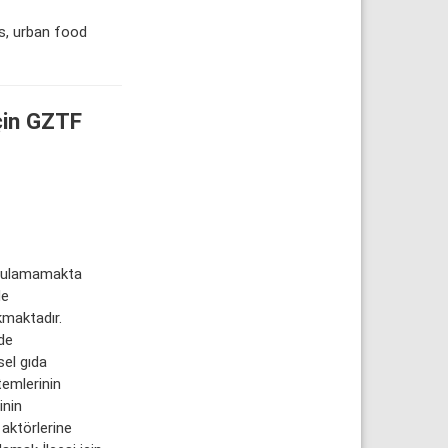
s, urban food
çin GZTF
 bulamamakta
de
kmaktadır.
de
sel gıda
temlerinin
inin
aktörlerine