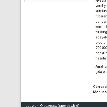
kıyasla
yerel y
kuruluş
itibare
dönüşmü
kentsel
bir kur
sosyal-
oluştur
700.000
odaklı 
hazırla
Anahta
gıda pl
Corresp
Manuscr
Copyright © 2026SEC (Spor Ed Child)