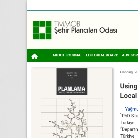
ABOUT JOURNAL
EDITORIAL BOARD
ADVISOR
Planning. 20
Using
Local
Yağmu
1
PhD Stu
Türkiye
2
Departm
Türkiye