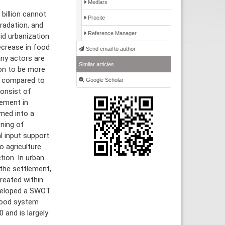
Medlars
billion cannot
Procite
radation, and
Reference Manager
id urbanization
ecrease in food
Send email to author
any actors are
Similar articles
ion to be more
s compared to
Google Scholar
consist of
lement in
rmed into a
ening of
al input support
o agriculture
tion. In urban
 the settlement,
reated within
eveloped a SWOT
food system
 and is largely