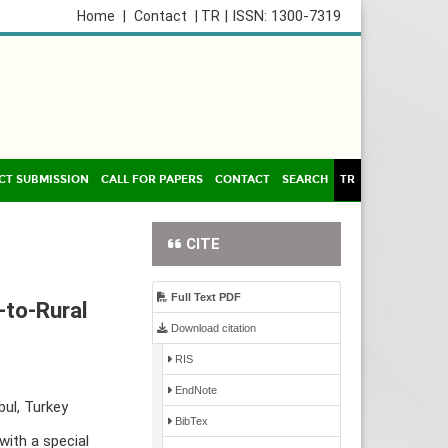
| ISSN: 1300-7319
Home
|
Contact
| TR
CT SUBMISSION
CALL FOR PAPERS
CONTACT
SEARCH
TR
CITE
Full Text PDF
-to-Rural
Download citation
RIS
EndNote
bul, Turkey
BibTex
with a special