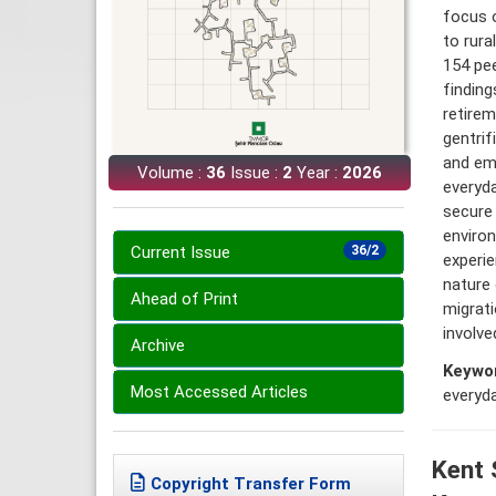
focus o
to rura
154 pe
finding
retire
gentrif
and emp
Volume :
36
Issue :
2
Year :
2026
everyda
secure 
environ
Current Issue
36/2
experie
nature 
Ahead of Print
migrati
involve
Archive
Keywo
Most Accessed Articles
everyd
Kent 
Copyright Transfer Form