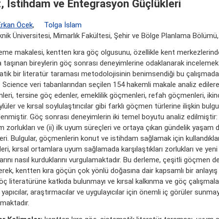
, İstihdam ve Entegrasyon Güçlükleri
Erkan Öcek
,
Tolga İslam
knik Üniversitesi, Mimarlık Fakültesi, Şehir ve Bölge Planlama Bölümü,
eme makalesi, kentten kıra göç olgusunu, özellikle kent merkezlerinde
a taşınan bireylerin göç sonrası deneyimlerine odaklanarak incelemekt
tik bir literatür taraması metodolojisinin benimsendiği bu çalışmad
Science veri tabanlarından seçilen 154 hakemli makale analiz edilere
eri, tersine göç edenler, emeklilik göçmenleri, refah göçmenleri, ikinci
lüler ve kırsal soylulaştırıcılar gibi farklı göçmen türlerine ilişkin bulgu
enmiştir. Göç sonrası deneyimlerin iki temel boyutu analiz edilmiştir: 
m zorlukları ve (ii) ilk uyum süreçleri ve ortaya çıkan gündelik yaşam 
eri. Bulgular, göçmenlerin konut ve istihdam sağlamak için kullandıkları
ileri, kırsal ortamlara uyum sağlamada karşılaştıkları zorlukları ve yeni
rını nasıl kurduklarını vurgulamaktadır. Bu derleme, çeşitli göçmen de
erek, kentten kıra göçün çok yönlü doğasına dair kapsamlı bir anlayış
göç literatürüne katkıda bulunmayı ve kırsal kalkınma ve göç çalışmala
a yapıcılar, araştırmacılar ve uygulayıcılar için önemli iç görüler sunmay
maktadır.