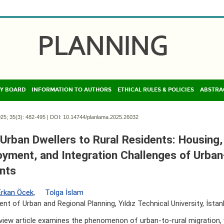
Y BOARD
INFORMATION TO AUTHORS
ETHICAL RULES & POLICIES
ABSTRA
25; 35(3):
482-495 | DOI:
10.14744/planlama.2025.26032
Urban Dwellers to Rural Residents: Housing,
yment, and Integration Challenges of Urban
nts
Erkan Öcek
,
Tolga İslam
nt of Urban and Regional Planning, Yıldız Technical University, İstan
view article examines the phenomenon of urban-to-rural migration, 