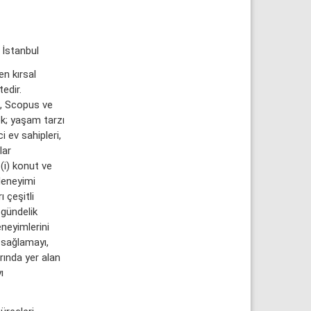
 İstanbul
n kırsal
edir.
a, Scopus ve
k; yaşam tarzı
 ev sahipleri,
lar
(i) konut ve
deneyimi
 çeşitli
 gündelik
neyimlerini
 sağlamayı,
rında yer alan
ı