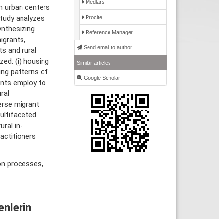
Medlars
m urban centers
study analyzes
Procite
ynthesizing
Reference Manager
igrants,
Send email to author
s and rural
ed: (i) housing
Similar articles
ing patterns of
Google Scholar
rants employ to
ral
erse migrant
ultifaceted
ural in-
ractitioners
ion processes,
enlerin