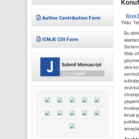
Konut
Rüya 
Author Contribution Form
Yıldız Te
Bu derl
ICMJE COI Form
alanlar
Sistema
Web of 
göçmenl
yeni köy
sentezl
istihda
örüntül
stratej
yaşamla
inceley
kırsal 
politik
amaçla